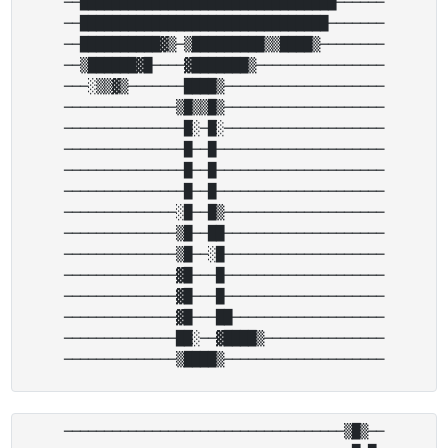
──████████████████████████████████──────

──███████████████████████████████───────

──██████████▓▒─▒█████████▒▒████▒────────

──▒██████▓█────▓███████▒────────────────

───░▒▒▓▒───────████▒────────────────────

──────────────▒█▒▒█▒────────────────────

───────────────█░─█░────────────────────

───────────────█──█─────────────────────

───────────────█──█─────────────────────

───────────────█──█─────────────────────

──────────────░█──█▒────────────────────

──────────────▒█──██────────────────────

──────────────▒█──░█────────────────────

──────────────▓█───█────────────────────

──────────────▓█───█────────────────────

──────────────▓█───██───────────────────

──────────────██░──▓████▒───────────────

───────────────────────────────────▒█▒──
