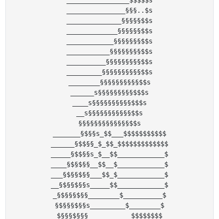
________________$$$$$s

_______________§§§..$s

______________§§§§§$$s

_____________§§§§§§$$s

____________§§§§§§§$$s

___________§§§§§§§§$$s

__________§§§§§§§§§$$s

_________§§§§§§§§§§$$s

________§§§§§§§§§§$$s

______s§§§§§§§§§$$$s

____s§§§§§§§§§§$$$s

__s§§§§§§§§§§§$$s

§§§§§§§§§§§§§$$s

_______§$§§s_$$___$$$$$$$$$$$

______§$$§§_$_$$_$$$$$$$$$$$$$

_____§$$§§s_$__$$____________$

____§$§$§§__$$__$____________$

___§$§§$§§___$$_$____________$

__§$§§$§§s_____$$____________$

_§$§§§$§§________$__________$

§$§§§$§§s_________$________$

$§§§$§§§___________$$$$$$$$
