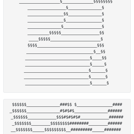
_________________§_____________§§§§§§§§ 

________________§______________§ 

_______________§§______________§ 

_______________§_______________§ 

______________§________________§ 

_________§§§§§________________§§ 

____§§§§§_____________________§ 

§§§§_________________________§§§ 

____________________________§__§§ 

___________________________§____§§ 

___________________________§_____§ 

___________________________§______§ 

___________________________§______§ 

$$$$$$______________###$$ $_______________####

_$$$$$$______________#$#$#$______________###### 

_$$$$$$____________$$$#$#$#$#____________######

_$$$$$$$________$$$$$$$$########________######

__$$$$$$$_____$$$$$$$$$__#########_____####### 
