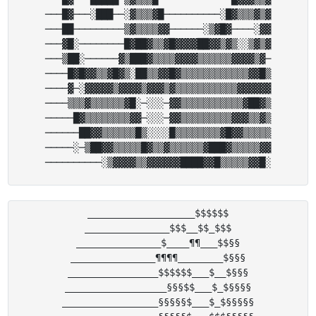
───█▓───░███──░▓▒▒▒▓█──────────░█▓▒▒▒▓▒▓

───██─────────▒▓▒▒▒▒▓▓──────░▒▓█▓────░▓▓

───▓█░────────█▓██▓▒▒▓█▓▓▓▓██▓▓▒▓▒░░▒▓▒▓

───▒██░──────▓▒███▓▒▒▒▒▓▓▓▓▒▒▒▒▒▒▓▓▓▓▒▓─

────█▓█▓▓▒▒▓█▓▒░██▒▒▓▓█▓▒▒▒▒▒▒▒▒▒▒▒▒▓▓█▒

────▓─░▓▓▓▓▓▒▓▓▓▓▒▓▓▓▒▓▒▒▒▒▒▒▒▒▒▒▒▓▓▓▓▓▓

────▒▒▒▓▒▒▒▒▒▒▓█░─░░░─▓▓▒▒▒▒▒▒▒▒▒▒▒▓██▓▒

─────█▓▒▒▒▒▒▒▒▒▓▓─░░░─▓▓▒▒▒▒▒▒▒▒▒▓▓▓▒▒▓▒

──────██▓▓▒▒▒▒▒▒█▒░░░░█▒▒▒▒▒▒▒▒▓█▓▓▒▒▒▒▒

─────░─▒██▓▓▒▒▒▒▒█▓▒▒▓▒▒▒▒▒▒▓███▓▒▒▒▒▒▓▓

___________________$$$$$$

_______________$$$__$$_$$$

_______________$____¶¶___$$§§

_______________¶¶¶¶________$§§§

________________$$$$$$___$__$§§§

__________________§§§$$___$_$§§§§

_________________§§§§§$___$_$§§§§§
