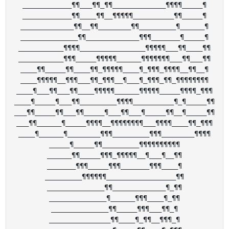
____________¶¶___¶¶_¶¶_____________¶¶¶¶_____¶

____________¶¶____¶¶__¶¶¶¶¶__________¶¶_____¶

_____________¶¶__¶¶________¶¶_________¶______¶

______________¶¶_____________¶¶¶_______¶_____¶

___________¶¶¶¶________________¶¶¶¶¶___¶¶____¶¶

___________¶¶¶_____¶¶¶¶¶______¶¶¶¶¶¶¶___¶¶___¶¶

____¶¶_____¶¶____¶¶_¶¶¶¶¶____¶_¶¶¶_¶¶¶¶__¶¶__¶

____¶¶¶¶¶__¶¶¶___¶¶_¶¶¶__¶___¶_¶¶¶_¶¶_¶¶¶¶¶¶¶¶

____¶___¶¶___¶¶____¶¶¶¶¶______¶¶¶¶¶_____¶¶¶¶_¶¶¶

____¶_____¶___¶¶_________¶¶¶¶__________¶_¶_____¶¶

___¶¶_____¶¶___¶¶_____¶___¶¶___¶_____¶¶__¶_____¶¶

___¶¶______¶_____¶¶¶¶__¶¶¶¶¶¶¶¶___¶¶¶¶____¶¶_¶¶¶

____¶______¶________¶¶¶_________¶¶¶________¶¶¶¶

_____¶_____¶¶_________¶¶¶¶¶¶¶¶¶¶

______¶¶_____¶¶¶_¶¶¶¶¶__¶___¶__¶¶

_______¶¶¶_____¶¶¶_______¶¶¶____¶

_________¶¶¶¶¶¶_________________¶¶

______________¶¶_____________¶_¶¶

______________¶______¶¶¶____¶_¶¶

______________¶¶_____¶¶¶___¶¶_¶

_______________¶¶____¶_¶¶__¶¶¶_¶
