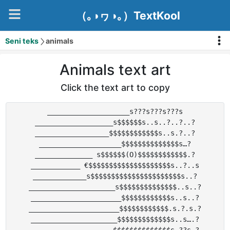
（｡◑ヮ◑｡）TextKool
Seni teks
animals
Animals text art
Click the text art to copy
____________________s???s???s???s

___________________s$$$$$$s..s..?..?..?

__________________$$$$$$$$$$$$s..s.?..?

____________________$$$$$$$$$$$$$$s…?

______________ s$$$$$$(O)$$$$$$$$$$$$.?

____________ €$$$$$$$$$$$$$$$$$$$$s..?..s

_____________s$$$$$$$$$$$$$$$$$$$$$$s..?

_____________________s$$$$$$$$$$$$$$..s..?

______________________$$$$$$$$$$$$s..s..?

______________________$$$$$$$$$$$$.s.?.s.?

_____________________$$$$$$$$$$$$$s..s….?
