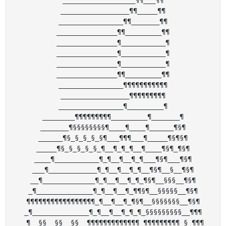
_________________¶¶_____¶¶

________________¶¶_______¶¶

_______________¶¶_________¶¶

_______________¶___________¶

_______________¶___________¶

_______________¶___________¶

_______________¶¶_________¶¶

________________¶¶¶¶¶¶¶¶¶¶¶

_________________¶¶¶¶¶¶¶¶¶

________________¶_________¶

________¶¶¶¶¶¶¶¶¶_________¶_______¶

_______¶§§§§§§§§¶____¶____¶______¶§¶

______¶§_§_§_§_§¶___¶¶¶___¶_____¶§¶§¶

_____¶§_§_§_§_§_¶__¶_¶_¶__¶____¶§¶_¶§¶

____¶___________¶_¶__¶__¶_¶___¶§¶___¶§¶

___¶____________¶_¶__¶__¶_¶__¶§¶__§__¶§¶

__¶_____________¶_¶__¶__¶_¶_¶§¶__§§§__¶§¶

_¶______________¶_¶__¶__¶_¶¶§¶__§§§§§__¶§¶

¶¶¶¶¶¶¶¶¶¶¶¶¶¶¶¶¶_¶__¶__¶_¶§¶__§§§§§§§__¶§¶

_¶______________¶_¶__¶__¶_¶_¶_§§§§§§§§§__¶¶¶

_¶__§§__§§__§§__¶¶¶¶¶¶¶¶¶¶¶¶¶_¶¶¶¶¶¶¶¶¶_§_¶¶¶
