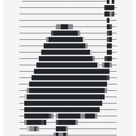
───────────────────────────────────█ █

───────────────────────────────────████─

───────────────────────────────────██▒▓─

────────────────────────────────────█───

───────────────▒▒███▒▒──────────────█▓──

─────────────▓██████████▒───────────▓█──

───────────▒██████████████░─────────▓█──

──────────█████████████████▒────────██──

─────────████████████████████░──────██──

────────██████████████████████▒────▓██──

───────█████████████████████████░─▒██▒──

──────███████████████████████████████───

─────███████████████████████████████▓───

────████████████████████████████████────

───▒███████████████████████████████▒────

──░████████████████████████████████─────

──████████████████████████████████──────

──███████████████████████████████───────

──██████████▓▒─▒█████████▒▒████▒────────

──▒██████▓█────▓███████▒────────────────

───░▒▒▓▒───────████▒────────────────────

──────────────▒█▒▒█▒────────────────────
