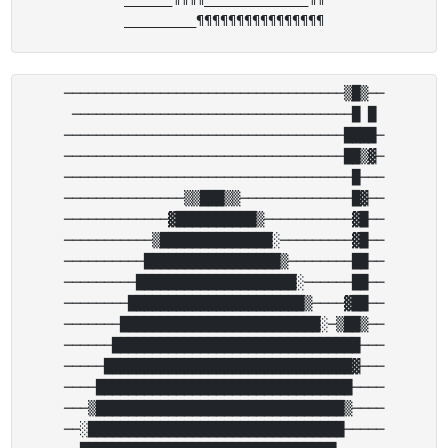
───────────────────────────────────▒█▒──

───────────────────────────────────█ █

───────────────────────────────────████─

───────────────────────────────────██▒▓─

────────────────────────────────────█───

───────────────▒▒███▒▒──────────────█▓──

─────────────▓██████████▒───────────▓█──

───────────▒██████████████░─────────▓█──

──────────█████████████████▒────────██──

─────────████████████████████░──────██──

────────██████████████████████▒────▓██──

───────█████████████████████████░─▒██▒──

──────███████████████████████████████───

─────███████████████████████████████▓───

────████████████████████████████████────

───▒███████████████████████████████▒────

──░████████████████████████████████─────
