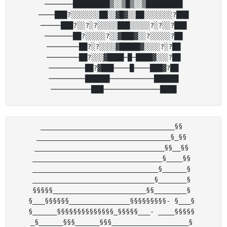
───────█████████▒░░▒█▒░░▒█████████

────███?░░░░░░░██░░▓█▓░░██░░░░░░░?███

─────███?░░?░?░░░░░███░░░░░?░?░░?███

───────██?░░░░░?░░▓███▓░░?░░░░░?██

────────██?░?░░░░▓█████▓░░░░?░?██

────────██?░░░▓████─█─████▓░░░?██

─────────██?▓███────█────███▓?██

─────────██████───────────██████

_________________________________§§ 

_________________________________§_§§ 

________________________________§§__§§ 

________________________________§____§§ 

_______________________________§______§ 

______________________________§_______§ 

§§§§§_______________________§§________§ 

§___§§§§§§_______________§§§§§§§§§- §___§ 

§______§§§§§§§§§§§§§§_§§§§§___- ____§§§§§ 

_§______§§§______§§§___________________§ 
