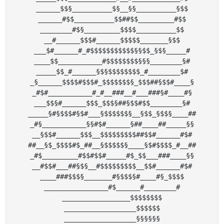
______$$§__________$§__§§__________§$$

______#$$__________$$##$$_________#$$

________#$§_________$$$$__________$$

__#______$$$#______$$$$$_______§$$

___$#______#_#$$$$$$$$$$$§§$$_§$§_____#

____$$___________#$$$$$$$$§§§________§#

_____$$_#______§$§$$$$$$$$_#________$#

_§______$$$$#$$$#_$$$$$$$§_$$$##§$$#____§

_#$#___________#_#__###__#___###§#____#§

___$$§#______$$$_$$$§##§$$#$$________§#

_____§#§$$$#§$#___§$$$$$$§__§$$_§$$§____##

_#§___________§§#$#______§##____##_____§§

__§$$#______$$$__$$$$$$$$$##$$#______#$#

##__§$_$$$$#$_##__§$$$$$§____§$#$$$$_#__##

_#$_________#$$#$$#_____#$_$$___###____§§

__#$$#___##§$§__#$$$$$$$$$__$$#______#$#

____###$$$§_______#§$$$§#____#§_$$$$

________________#$______#________#

_________________$$$$$$$$

__________________$$$$$$

__________________§§§§§§
