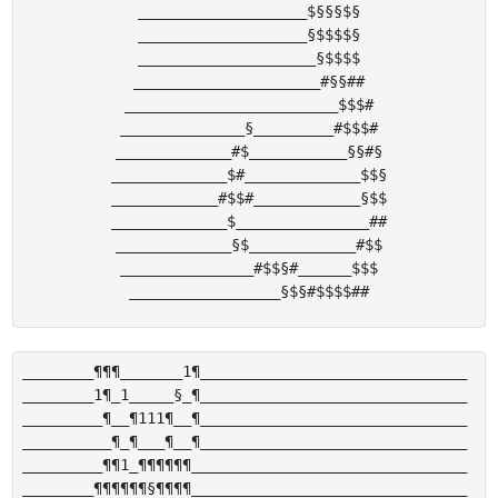
___________________$§§§$§

___________________§$$$$§

____________________§$$$$

_____________________#§§##

________________________$$$#

______________§_________#$$$#

_____________#$___________§§#§

_____________$#_____________$$§

____________#$$#____________§$$

_____________$_______________##

_____________§$____________#$$

_______________#$$§#______$$$

________¶¶¶_______1¶______________________________ 

________1¶_1_____§_¶______________________________ 

_________¶__¶111¶__¶______________________________ 

__________¶_¶___¶__¶______________________________ 

_________¶¶1_¶¶¶¶¶¶_______________________________ 

________¶¶¶¶¶¶§¶¶¶¶_______________________________ 
