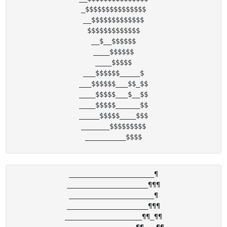
_$$$$$$$$$$$$$$$

__$$$$$$$$$$$$$

$$$$$$$$$$$$$

__$__$$$$$$

____$$$$$$

____$$$$$

___$$$$$$_____$

___$$$$$$___$$_$$

____$$$$$___$__$$

____$$$$$______$$

_____$$$$$____$$$

_______$$$$$$$$$

_____________________¶

____________________¶¶¶

_____________________¶

____________________¶¶¶

___________________¶¶_¶¶

__________________¶¶___¶¶
