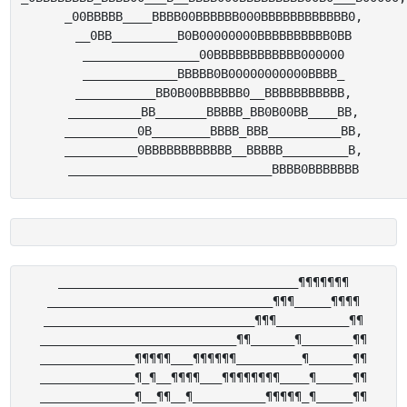
_00BBBBB____BBBB00BBBBBB000BBBBBBBBBBBB0,

__0BB_________B0B00000000BBBBBBBBBB0BB

________________00BBBBBBBBBBBB000000

_____________BBBBB0B00000000000BBBB_

___________BB0B00BBBBBB0__BBBBBBBBBBB,

__________BB_______BBBBB_BB0B00BB____BB,

__________0B________BBBB_BBB__________BB,

__________0BBBBBBBBBBBB__BBBBB_________B,

_________________________________¶¶¶¶¶¶¶

_______________________________¶¶¶_____¶¶¶¶

_____________________________¶¶¶__________¶¶

___________________________¶¶______¶_______¶¶

_____________¶¶¶¶¶___¶¶¶¶¶¶_________¶______¶¶

_____________¶_¶__¶¶¶¶___¶¶¶¶¶¶¶¶____¶_____¶¶

_____________¶__¶¶__¶__________¶¶¶¶¶_¶_____¶¶
