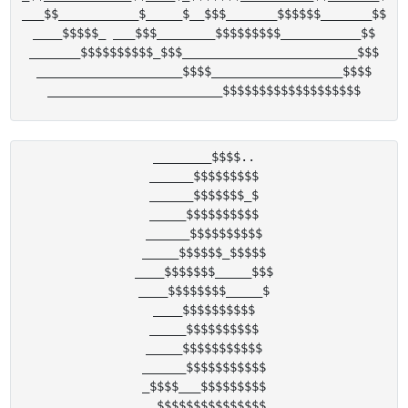
___$$___________$_____$__$$$_______$$$$$$_______$$

____$$$$$_ ___$$$________$$$$$$$$$___________$$

_______$$$$$$$$$$_$$$________________________$$$

____________________$$$$__________________$$$$

________$$$$..

______$$$$$$$$$

______$$$$$$$_$

_____$$$$$$$$$$

______$$$$$$$$$$

_____$$$$$$_$$$$$

____$$$$$$$_____$$$

____$$$$$$$$_____$

____$$$$$$$$$$

_____$$$$$$$$$$

_____$$$$$$$$$$$

______$$$$$$$$$$$

_$$$$___$$$$$$$$$

__$$$$$$$$$$$$$$$
