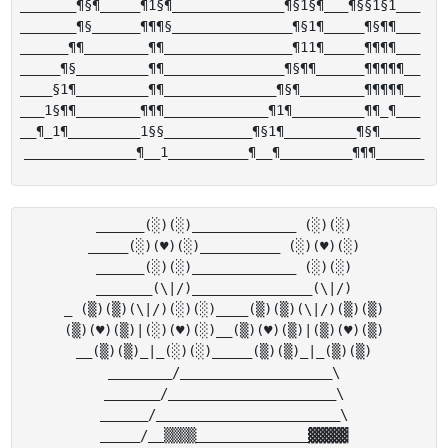
_______¶§¶_____¶1§¶______________¶§1§¶___¶§§1§1___ 

_______¶§______¶¶¶§_______________¶§1¶_____¶§¶¶___ 

______¶¶________¶¶________________¶11¶_____¶¶¶¶___ 

_____¶§_________¶¶_______________¶§¶¶______¶¶¶¶¶__ 

____§1¶_________¶¶______________¶§¶________¶¶¶¶¶__ 

___1§¶¶________¶¶¶_____________¶1¶_________¶¶_¶___ 

__¶_1¶_________1§§___________¶§1¶_________¶§¶_____ 

______(░)(░)_____________ (░)(░)

_____(░)(♥)(░)__________ (░)(♥)(░)

______(░)(░)_____________ (░)(░)

_______(\|/)_______________(\|/)

_ (▒)(▒)(\|/)(░)(░)____(▒)(▒)(\|/)(▒)(▒)

(▒)(♥)(▒)|(░)(♥)(░)__(▒)(♥)(▒)|(▒)(♥)(▒)

__(▒)(▒)_|_(░)(░)_____(▒)(▒)_|_(▒)(▒)

________/___________________\

_______/_____________________\

______/_______________________\

_____/__▒▒▒▒______________▓▓▓▓▓
