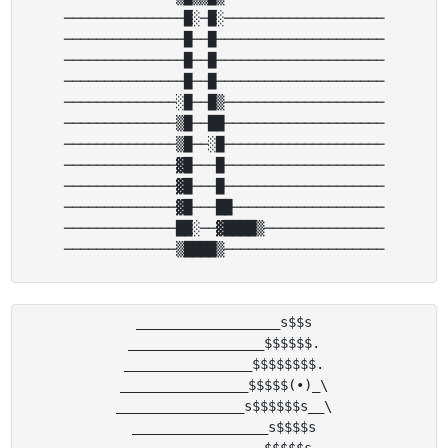
───────────────█░─█░────────────────────

───────────────█──█─────────────────────

───────────────█──█─────────────────────

───────────────█──█─────────────────────

──────────────░█──█▒────────────────────

──────────────▒█──██────────────────────

──────────────▒█──░█────────────────────

──────────────▓█───█────────────────────

──────────────▓█───█────────────────────

──────────────▓█───██───────────────────

──────────────██░──▓████▒───────────────

__________________s$$s

_________________$$$$$$.

________________$$$$$$$$.

________________$$$$$(•)_\

________________s$$$$$$s__\

_________________s$$$$s
