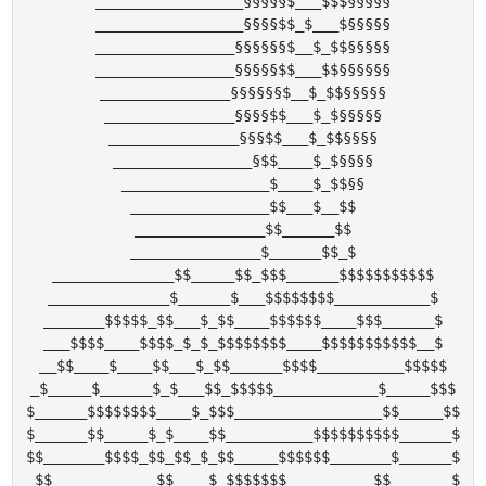
_________________§§§§§$___$$$§§§§§

_________________§§§§$$_$___$§§§§§

________________§§§§§§$__$_$$§§§§§

________________§§§§§$$___$$§§§§§§

_______________§§§§§§$__$_$$§§§§§

_______________§§§§$$___$_$§§§§§

_______________§§§$$___$_$$§§§§

________________§$$____$_$§§§§

_________________$____$_$$§§

________________$$___$__$$

_______________$$______$$

_______________$______$$_$

______________$$_____$$_$$$______$$$$$$$$$$$

______________$______$___$$$$$$$$___________$

_______$$$$$_$$___$_$$____$$$$$$____$$$______$

___$$$$____$$$$_$_$_$$$$$$$$____$$$$$$$$$$$__$

__$$____$____$$___$_$$______$$$$__________$$$$$

_$_____$______$_$___$$_$$$$$____________$_____$$$

$______$$$$$$$$____$_$$$_________________$$_____$$

$______$$_____$_$____$$__________$$$$$$$$$$______$

$$_______$$$$_$$_$$_$_$$_____$$$$$$_______$______$

_$$____________$$____$_$$$$$$$__________$$_______$
