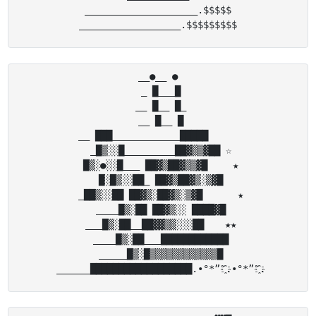
____________________.$$$$$

__●__ ●

 _ █___█

 __ █__ █_

 __ █__ █

 __ ███____________█████ 　　　

 _█▒░░█_________██▓▒▒▓██ ☆

 █▒░●░░█___ ██▓▒██▓▒▒▓█　　 ★

 █░█▒░░██_ ██▓▒██▓▒░▒▓█

 _██▒░░██ ██▓▒░██▓▒░▒▓█ 　　　★

 ____█▒░██ ██▓▒░░ ████▓█

 ___█▒░██__██▓▓▒▒░░░██ 　 ★★

 ____█▒░██___████████████

 _____█▒░█▒▒▒▒▒▒▒▒▒▒▒▒█
