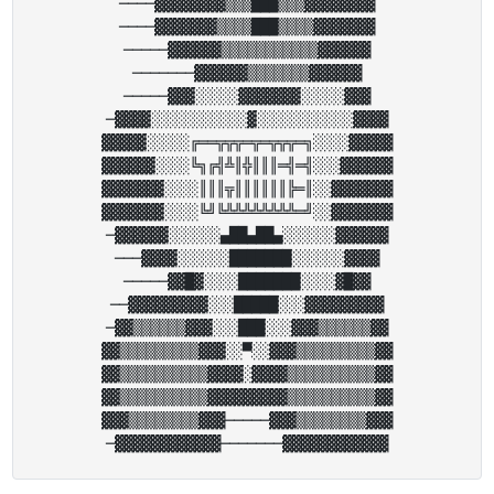
────▓▓▓▓▓▓▓▓▒▒▒███▒▒▒▓▓▓▓▓​▓▓▓

────▓▓▓▓▓▓▓▒▒▒▒███▒▒▒▒▓▓▓▓​▓▓▓

─────▓▓▓▓▓▓▒▒▒▒▒▒▒▒▒▒▒▓▓▓▓​▓▓

───────▓▓▓▓▓▓▒▒▒▒▒▒▒▓▓▓▓▓▓

─────▓▓▓░░░░░▓▓▓▓▓▓▓░░░░░▓​▓▓

─▓▓▓▓░░░░░░░░░░░▓░░░░░░░░░​░░▓▓▓▓

▓▓▓▓▓░░░░░╔══╦╦╦═╦═╦╦╦═╗░░​░░▓▓▓▓▓

▓▓▓▓▓▓░░░░╚╗╔╣╩║╬║║║═╣═╣░░​░▓▓▓▓▓▓

▓▓▓▓▓▓▓░░░░║║║╦║║║║║║╠═║░░​▓▓▓▓▓▓▓

▓▓▓▓▓▓▓░░░░╚╝╚╩╩╩╩╩╩╩╩═╝░░​▓▓▓▓▓▓▓

─▓▓▓▓▓▓░░░░░░▄██▄██▄░░░░░░▓​▓▓▓▓▓

───▓▓▓▓░░░░░░███████░░░░░░▓​▓▓▓

─────▓▓█▓░░░░███████░░░░▓█​▓▓

──▓▓▓▓▓▓▓▓▓░░░█████░░░▓▓▓▓​▓▓▓▓▓

─▓▓▒▒▒▒▒▒▓▓▓░░░███░░░▓▓▓▒▒​▒▒▒▒▓▓

▓▓▒▒▒▒▒▒▒▒▒▓▓▓░░▀░░▓▓▓▒▒▒▒​▒▒▒▒▒▓▓

▓▓▒▒▒▒▒▒▒▒▒▒▓▓▓▓░▓▓▓▓▒▒▒​▒▒▒▒▒▒▒▓▓

▓▓▒▒▒▒▒▒▒▒▒▒▓▓▓▓▓▓▓▓▓▒▒▒▒▒​▒▒​▒▒▒▓▓

▓▓▓▒▒▒▒▒▒▒▒▓▓▓─────▓▓▓▒▒▒▒​▒▒​▒▒▓▓▓
