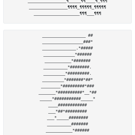
________________¶_____¶¶____¶_¶¶¶

________________¶¶¶¶_¶¶¶¶¶_¶¶¶¶¶

__________________ ##

_________________###*

______________.*#####

_____________*######

___________*#######

__________*########.

_________*#########.

_________*#######*##*

________*#########*###

_______*##########*__*##

_____*###########_____*

____############

___*##*#########

___*_____########

__________#######

___________*######
