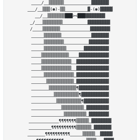
____/__▒▒▒▒▒▒___________▓▓▓▓▓▓▓

___/__▒▒▒(◉)-▒▒_________▓-(◉)▓▓▓▓▓

__/__▒▒▒▒▒▒▒███><███▓▓▓▓▓▓▓▓

_/___▒▒▒▒▒▒▒▒__________▓▓▓▓▓▓▓▓▓

/____▒▒▒▒▒▒▒____________▓▓▓▓▓▓▓▓

_____▒▒▒▒▒▒▒____________▓▓▓▓▓▓▓

_____▒▒▒▒▒▒▒▒__________▓▓▓▓▓▓▓▓

_____▒▒▒▒▒▒▒▒▒_______▓▓▓▓▓▓▓▓▓▓

____▒▒▒▒▒▒▒▒▒▒▒____▓▓▓▓▓▓▓▓▓▓▓▓

____▒▒▒▒▒▒▒▒▒▒▒▒__▓▓▓▓▓▓▓▓▓▓▓▓▓

____▒▒▒▒▒▒▒▒▒▒▒▒__▓▓▓▓▓▓▓▓▓▓▓▓▓

_____▒▒▒▒▒▒▒▒▒▒▒▒_▓▓▓▓▓▓▓▓▓▓▓▓▓

______▒▒▒▒▒▒▒▒▒▒▒_▓▓▓▓▓▓▓▓▓▓▓▓▓

_______▒▒▒▒▒▒▒▒▒▒▒¶▓▓▓▓▓▓▓▓▓▓▓▓

_________▒▒▒▒▒▒▒▒▒▒¶▓▓▓▓▓▓▓▓▓▓▓

__________▒▒▒▒▒▒▒▒▒▒¶▓▓▓▓▓▓▓▓▓▓

____________▒▒▒▒▒▒▒▒▒_▓▓▓▓▓▓▓▓▓

_____________▒▒▒▒▒▒▒▒▒_▓▓▓▓▓▓▓▓

____________¶¶¶¶¶¶¶▒▒▒▒▒_▓▓▓▓▓▓▓▓

_________¶¶¶¶¶¶¶¶¶¶▒▒▒▒▒▒_▓▓▓▓▓▓▓

_______¶¶¶¶¶¶¶¶¶¶_____▒▒▒▒▒__▓▓▓▓▓
