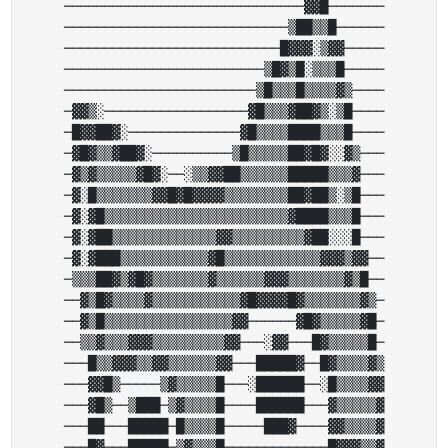
──────────────────────────────▓▓█───────

────────────────────────────▒██▒▒█──────

───────────────────────────█▓▓▓░▒▓▓─────

─────────────────────────▒█▓▒█░▒▒▒█─────

────────────────────────▒█▒▒▒█▒▒▒▒▓▒────

─▓▓▒░──────────────────▓█▒▒▒▓██▓▒░▒█────

─█▓▓██▓░──────────────▓█▒▒▒▒████▒▒▒█────

─▓█▓▒▒▓██▓░──────────▒█▒▒▒▒▒██▓█▓░░▓▒───

─▓▒▓▒▒▒▒▒▓█▓░──░▒▒▓▓██▒▒▒▒▒▒█████▒▒▒▓───

─▓░█▒▒▒▒▒▒▒▓▓█▓█▓▓▓▓▒▒▒▒▒▒▒▒██▓██▒░▒█───

─▓░▓█▒▒▒▒▒▒▒▒▒▒▒▒▒▒▒▒▒▒▒▒▒▒▒▓████▒▒▒█───

─▓░▓██▒▒▒▒▒▒▒▒▒▒▒▒▒▓▓▒▒▒▒▒▒▒▒▒▓██░░░█───

─▓░▓███▒▒▒▒▒▒▒▒▒▒▒▓█▒▒▒▒▒▒▒▒▒▒▒▒▓▓▓▒▓▓──

─▒▒▒██▓▒▓█▓▒▒▒▒▒▒▒▓▒▒▒▒▒▒▓▓▓▒▒▒▒▒▒▒▓▒█──

──▓▒█▓▒▒▒▒▓▒▒▒▒▒▒▒▒▒▒▒▓█▓▓▓▓█▓▒▒▒▒▒▒▒▓▒─

──▓▒█▒▒▒▒▒▒▒▒▒▒▒▒▒▒▒▒▓▓──────▓█▓▒▒▒▒▒▓█─

──▒▒▓▒▒▒▓▓▓▒▒▒▒▒▒▒▒▒▓▓───░▓▓───█▓▒▒▒▒▒█─

───█▒▒▓▓▓▒▒▓▓▒▒▒▒▒▒▓▓───█████▓──█▓▒▒▒▒▓▒

───▓▓█▒─────▒▓▒▒▒▒▒█───░██████──░█▒▒▒▒▓▓

───▓█▒──▒███─▒▓▒▒▒▒█────██████───▓▒▒▒▒▒▓

───██───█████─█▒▒▒▒█─────███▓────▓▓▒▒▒▒▓

───█▓───█████─▒▓▒▒▒█─────────────█▓▓▓▒▒▓
