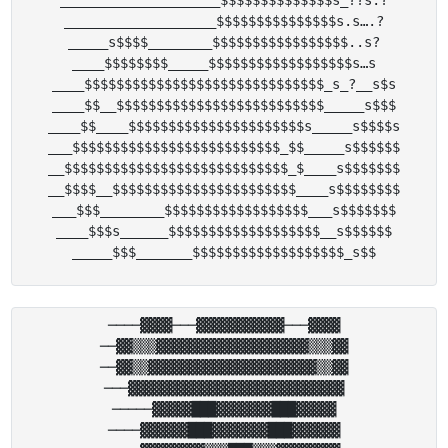
____________________$$$$$$$$$$$$$$s_??s.?

___________________$$$$$$$$$$$$$$$s.s….?

_____s$$$$________$$$$$$$$$$$$$$$$$..s?

____$$$$$$$$_____$$$$$$$$$$$$$$$$$$s…s

____$$$$$$$$$$$$$$$$$$$$$$$$$$$$$$_s_?__s$s

____$$__$$$$$$$$$$$$$$$$$$$$$$$$$$_____s$$$

____$$____$$$$$$$$$$$$$$$$$$$$$$s_____s$$$$s

___$$$$$$$$$$$$$$$$$$$$$$$$$$_$$_____s$$$$$$

__$$$$$$$$$$$$$$$$$$$$$$$$$$$$_$____s$$$$$$$

__$$$$__$$$$$$$$$$$$$$$$$$$$$$$____s$$$$$$$$

___$$$________$$$$$$$$$$$$$$$$$$___s$$$$$$$

____$$$s______$$$$$$$$$$$$$$$$$$$__s$$$$$$

────▓▓▓▓───▓▓▓▓▓▓▓▓▓▓▓───▓​▓▓▓

──▓▓▒▒▒▓▓▓▓▓▓▓▓▓▓▓▓▓▓▓▓▓▓▓​▒▒▒▓▓

──▓▓▒▒▓▓▓▓▓▓▓▓▓▓▓▓▓▓▓▓▓▓▓▓​▓▒▒▓▓

───▓▓▓▓▓▓▓▓▓▓▓▓▓▓▓▓▓▓▓▓▓▓▓​▓▓▓▓

─────▓▓▓▓▓███▓▓▓▓▓▓▓███▓▓▓​▓▓

────▓▓▓▓▓▓███▓▓▓▓▓▓▓███▓▓▓​▓▓▓
