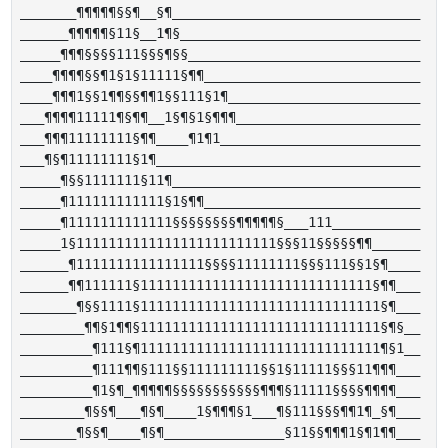
_______¶¶¶¶¶§§¶__§¶_______________________________ 

______¶¶¶¶¶§11§__1¶§______________________________ 

_____¶¶¶§§§§111§§§¶§§_____________________________ 

____¶¶¶¶§§¶1§1§11111§¶¶___________________________ 

____¶¶¶1§§1¶¶§§¶¶1§§111§1¶________________________ 

___¶¶¶¶11111¶§¶¶__1§¶§1§¶¶¶_______________________ 

___¶¶¶11111111§¶¶____¶1¶1_________________________ 

___¶§¶11111111§1¶_________________________________ 

_____¶§§1111111§11¶_______________________________ 

_____¶111111111111§1§¶¶___________________________ 

_____¶1111111111111§§§§§§§§¶¶¶¶¶§___111___________ 

_____1§1111111111111111111111111§§§11§§§§§¶¶______ 

______¶1111111111111111§§§§11111111§§§111§§1§¶____ 

______¶¶111111§11111111111111111111111111111§¶¶___ 

_______¶§§1111§111111111111111111111111111111§¶___ 

________¶¶§1¶¶§111111111111111111111111111111§¶§__ 

_________¶111§¶111111111111111111111111111111¶§1__ 

_________¶111¶¶§111§§111111111§§1§11111§§§11¶¶¶___ 

_________¶1§¶_¶¶¶¶¶§§§§§§§§§§§¶¶¶§11111§§§§¶¶¶¶___ 

________¶§§¶___¶§¶____1§¶¶¶§1___¶§111§§§¶¶1¶_§¶___ 

_______¶§§¶____¶§¶_______________§11§§¶¶¶1§¶1¶¶___ 
