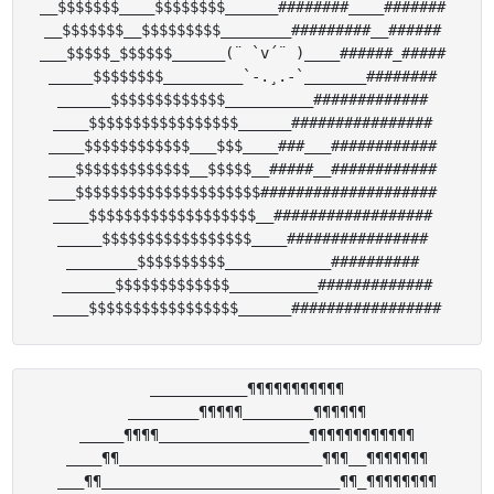
__$$$$$$$____$$$$$$$$______########____####### 

__$$$$$$$__$$$$$$$$$________#########__###### 

___$$$$$_$$$$$$______(¨ `v´¨ )____######_##### 

_____$$$$$$$$_________`-.¸.-`_______######## 

______$$$$$$$$$$$$$__________############# 

____$$$$$$$$$$$$$$$$$______################ 

____$$$$$$$$$$$$___$$$____###___############ 

___$$$$$$$$$$$$$__$$$$$__#####__############ 

___$$$$$$$$$$$$$$$$$$$$$#################### 

____$$$$$$$$$$$$$$$$$$$__################## 

_____$$$$$$$$$$$$$$$$$____################ 

________$$$$$$$$$$____________########## 

______$$$$$$$$$$$$$__________#############

___________¶¶¶¶¶¶¶¶¶¶¶

________¶¶¶¶¶________¶¶¶¶¶¶

_____¶¶¶¶_________________¶¶¶¶¶¶¶¶¶¶¶¶

____¶¶_______________________¶¶¶__¶¶¶¶¶¶¶

___¶¶___________________________¶¶_¶¶¶¶¶¶¶¶
