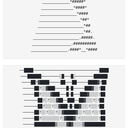
____________*#####*

______________*####*

________________*####

__________________*##*

____________________*##

_____________________*##.

____________________.#####.

_________________.##########

──████─────────────────────────────████

───██████────────░█───█░────────██████

────██?▓████─────██───██─────████▓?██

─────██?░░▓███─────█─█─────███▓░░?██

─────██?░░░░▓███───█─█───███▓░░░░?██

──────██?░?░░░▓██──███──██▓░░░?░?██

──────██?░░░?░░▓███─█─██▓░░░?░░░?██

─────██?░░?░░░?░░▓█████▓░░?░░░?░░?██

─────██?░░░░░░░░?░▓███▓░?░░░░░░░░?██

─────█████████▒░░░░▓█▓░░░░▒█████████
