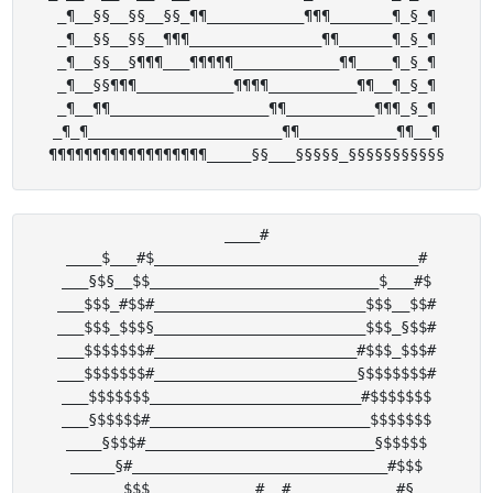
_¶__§§__§§__§§_¶¶___________¶¶¶_______¶_§_¶

_¶__§§__§§__¶¶¶_______________¶¶______¶_§_¶

_¶__§§__§¶¶¶___¶¶¶¶¶____________¶¶____¶_§_¶

_¶__§§¶¶¶___________¶¶¶¶__________¶¶__¶_§_¶

_¶__¶¶__________________¶¶__________¶¶¶_§_¶

_¶_¶______________________¶¶___________¶¶__¶

____#

____$___#$______________________________#

___§$§__$$__________________________$___#$

___$$$_#$$#________________________$$$__$$#

___$$$_$$$§________________________$$$_§$$#

___$$$$$$$#_______________________#$$$_$$$#

___$$$$$$$#_______________________§$$$$$$$#

___$$$$$$$________________________#$$$$$$$

___§$$$$$#_________________________$$$$$$$

____§$$$#__________________________§$$$$$

_____§#_____________________________#$$$

_____$$$____________#__#____________#§
