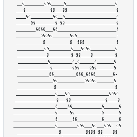
__§________§§§_____§____________________§ 

___§__________§§___§§____________________§ 

____§§_________§§__§_____________________§ 

______§§________§_§§_____________________§ 

________§§§§___§§________________________§ 

__________§§§§§_______§§§________________- 

___________§__________§__§§§_____________§ 

___________§§_________§___§§§§__________§ 

____________§_________§_§§____§_________§ 

____________§_________§_§______§_______§ 

_____________§________§§§____§§§_______§ 

_____________§§_________§§§_§§§§_______§- 

______________§§___________§§§§§_______§ 

_______________§________________________§ 

________________§___§§________________§§§§ 

_________________§___§§______________§____§ 

_________________§____§§____________§______§ 

_________________§_____§§___________§______§ 

_________________§______§§__________§______§ 

_________________§________§§§___§§___§§§- §§ 

_________________§__________§§§§_§§____§§ 
