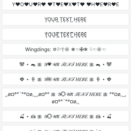
Y♥O♥U♥R♥ ♥T♥E♥X♥T♥ ♥H♥E♥R♥E
Y͎O͎U͎R͎ ͎T͎E͎X͎T͎ ͎H͎E͎R͎E͎
Y͓̽O͓̽U͓̽R͓̽ ͓̽T͓̽E͓̽X͓̽T͓̽ ͓̽H͓̽E͓̽R͓̽E͓̽
Wingdings: ✡︎⚐︎🕆︎☼︎ ❄︎☜︎✠︎❄︎ ☟︎☜︎☼︎☜︎
🐼 ⋆ 🐀 🎀 𝒴💗𝒰𝑅 𝒯𝐸𝒳𝒯 𝐻𝐸𝑅𝐸 🎀 🐀 ⋆ 🐼
🍓 ⋆ 🍦 🎀 𝒴🌺𝒰𝑅 𝒯𝐸𝒳𝒯 𝐻𝐸𝑅𝐸 🎀 🍦 ⋆ 🍓
¸,ø¤º°`°º¤ø,¸¸,ø¤º° 🎀 𝒴💮𝒰𝑅 𝒯𝐸𝒳𝒯 𝐻𝐸𝑅𝐸 🎀 °º¤ø,¸¸,
ø¤º°`°º¤ø,¸
🍒 ⋆ 🍰 🎀 𝒴💮𝒰𝑅 𝒯𝐸𝒳𝒯 𝐻𝐸𝑅𝐸 🎀 🍰 ⋆ 🍒