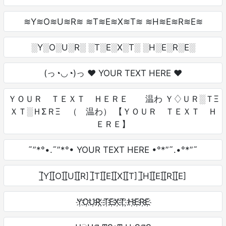
≋Y≋O≋U≋R≋ ≋T≋E≋X≋T≋ ≋H≋E≋R≋E≋
░Y░O░U░R░ ░T░E░X░T░ ░H░E░R░E░
(っ◔◡◔)っ ♥ YOUR TEXT HERE ♥
ＹＯＵＲ ＴＥＸＴ ＨＥＲＥ ゕ温わ Ｙ♢ＵＲ░ＴΞ
ＸＴ░ＨΣＲΞ （ゕ温わ） 【ＹＯＵＲ ＴＥＸＴ Ｈ
ＥＲＥ】
˜”*°•.˜”*°• YOUR TEXT HERE •°*”˜.•°*”˜
[̲̅Y][̲̅O][̲̅U][̲̅R] [̲̅T][̲̅E][̲̅X][̲̅T] [̲̅H][̲̅E][̲̅R][̲̅E]
Y҉O҉U҉R҉ ҉T҉E҉X҉T҉ ҉H҉E҉R҉E҉