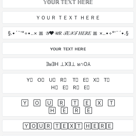
𝕐𝕆𝕌ℝ 𝕋𝔼𝕏𝕋 ℍ𝔼ℝ𝔼
ＹＯＵＲ ＴＥＸＴ ＨＥＲＥ
§.•´¨'°÷•..× 🎀 𝒴❤𝒰𝑅 𝒯𝐸𝒳𝒯 𝐻𝐸𝑅𝐸 🎀 ×..•÷°'¨´•.§
ʏᴏᴜʀ ᴛᴇxᴛ ʜᴇʀᴇ
ƎᴚƎH ⊥XƎ⊥ ᴚ∩O⅄
Y⃣ O⃣ U⃣ R⃣ T⃣ E⃣ X⃣ T⃣
H⃣ E⃣ R⃣ E⃣
Y⃞ O⃞ U⃞ R⃞ T⃞ E⃞ X⃞ T⃞
H⃞ E⃞ R⃞ E⃞
🅈🄾🅄🅁 🅃🄴🅇🅃 🄷🄴🅁🄴