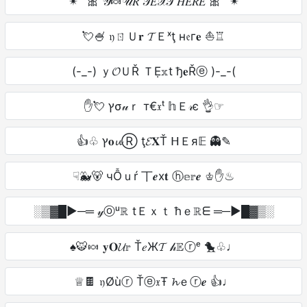
✴` 🎀 𝒴🍬𝒰𝑅 𝒯𝐸𝒳𝒯 𝐻𝐸𝑅𝐸 🎀 `✴
💘🍧 𝔶ㄖＵ𝐫 𝓣Ｅˣţ н𝔢г𝐞 ⛵♖
(-_-) ｙ𝓞ＵŘ ＴẸ𝕩t ђ𝐞Řⓔ )-_-(
✋💘 ץσ𝓊ｒ т€𝔵ᵗ 𝕙Ｅ𝓇є 👌☞
👍♧ ץ𝐨𝓾Ⓡ ţ𝓔𝐗Ť ᕼＥя𝔼 👻✎
☟🐳🐻 чỖｕŕ 丅𝒆x𝐭 ⓗ𝕖𝕣𝒆 ♔✋♨
░▒▓█►─═ 𝓎ⓞᵘℝ tＥｘｔ ħｅℝᗴ ═─►█▓▒░
♠🐯🍬 𝐲𝐎𝓤𝕣 Ť𝑒Ж𝓣 𝒽𝔼ⓡᵉ 🐤♧♩
♕🍫 𝔶Øùⓡ Ťⓔ𝔵Ŧ 𝓱ｅⓡ𝒆 👍♩