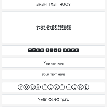
ƎЯƎH TXƎT ЯUOY
Y̵̞̳̜̱͈̯̬͉̻̻̙͔̑͂̏̾̉̃̕͝͝O̴̢͔̰̣͈̠͍͂̚͝Ư̴̢̭͔̖̘̬̩̒̏̓̓̃͒͌̆̆͌̏̔R̷̡̧͈̠̞̤̫̞̺͑̅͠ ̷̡͕̜̱̺̯̥̬̲͙͎͖̬̈́̀͂̅̀̄͝ͅT̶̰͚̫͓̹̜̠͚͚̜͊̓͊͝E̵̡̡̘̗͇̲͆̆̾̃͐̿̕͠X̸̨̝̭̲̫̣̗̥̙̥͙͕͙͌̅̓͌͋̾̀͗ͅT̴͍̦͖̍̽̆͒̍̏͐̈͛̈̌̈́͠͝ ̸͖̘̠̻͆͐̃͋̋̾̅̒̏͂̕͠͝H̸͈͖̰̰͈̺̆̍̈́̆́͐́͋̚E̶͉͍͌̉̍̉̊͂͆̌̏̽͒͋R̷͉̜͇͕̳̳̿̏͌̊̒Ë̵̹͎̲͖͉͖̘́̇̐͒͋
🆈🅾🆄🆁 🆃🅴🆇🆃 🅷🅴🆁🅴
Yₒᵤᵣ ₜₑₓₜ ₕₑᵣₑ
ʸᴼᵁᴿ ᵀᴱˣᵀ ᴴᴱᴿᴱ
ⓎⓄⓊⓇ ⓉⒺⓍⓉ ⒽⒺⓇⒺ
ץ๏ยг ՇєאՇ ђєгє