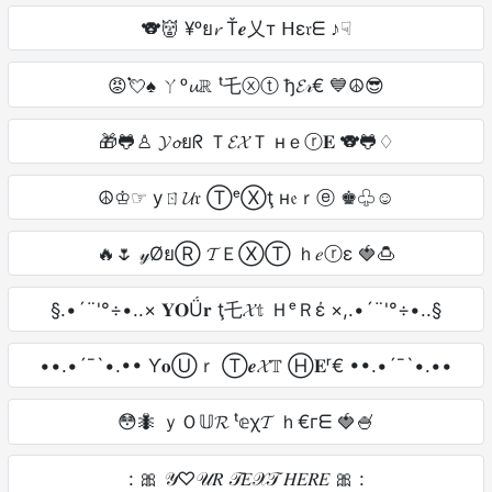
🐨👹 ¥ᵒย𝓻 Ť𝒆乂т ᕼε𝔯ᗴ ♪☟
😡💘♠ ㄚᵒ𝓾ℝ ᵗ乇ⓧⓣ ђ𝓔𝓇€ 💙☮😎
🎁🐸♙ 𝓨𝓸ยᖇ Ｔ𝓔𝓧Ｔ нｅⓡ𝐄 🐨🐸♢
☮♔☞ уㄖ𝓤𝔯 ⓉᵉⓍţ н𝔢ｒⓔ ♚♧☺
🔥🌷 𝓎ØยⓇ 𝓣ＥⓍⓉ ｈ𝑒ⓡε 🍓🍮
§.•´¨'°÷•..× 𝐘𝐎Ǘ𝐫 ţ乇𝓧𝕥 ＨᵉＲέ ×,.•´¨'°÷•..§
••.•´¯`•.•• Ƴ𝐨Ⓤｒ Ⓣ𝒆𝓧𝕋 Ⓗ𝐄ʳ€ ••.•´¯`•.••
😳🐜 ｙＯ𝕌𝓡 ᵗ𝕖χ𝓣 ｈ€гᗴ 🍓🍧
: 🎀 𝒴♡𝒰𝑅 𝒯𝐸𝒳𝒯 𝐻𝐸𝑅𝐸 🎀 :