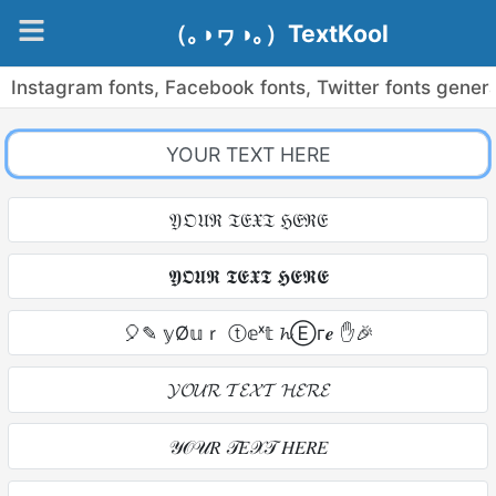
（｡◑ヮ◑｡）TextKool
Instagram fonts, Facebook fonts, Twitter fonts gener
𝔜𝔒𝔘ℜ 𝔗𝔈𝔛𝔗 ℌ𝔈ℜ𝔈
𝖄𝕺𝖀𝕽 𝕿𝕰𝖃𝕿 𝕳𝕰𝕽𝕰
🎈✎ 𝕪Ø𝕦ｒ ⓣ𝕖ˣ𝕥 𝓱Ⓔг𝒆 ✋🎉
𝓨𝓞𝓤𝓡 𝓣𝓔𝓧𝓣 𝓗𝓔𝓡𝓔
𝒴𝒪𝒰𝑅 𝒯𝐸𝒳𝒯 𝐻𝐸𝑅𝐸