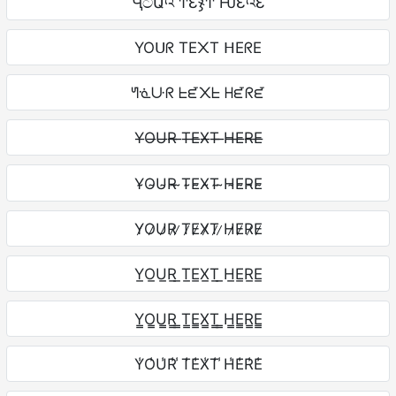
ӋටԱའ ͲƐჯͲ ǶƐའƐ
YOᑌᖇ TE᙭T ᕼEᖇE
ᖻᓍᑘᖇ ᖶᘿ᙭ᖶ ᕼᘿᖇᘿ
Y̶O̶U̶R̶ ̶T̶E̶X̶T̶ ̶H̶E̶R̶E̶
Y̴O̴U̴R̴ ̴T̴E̴X̴T̴ ̴H̴E̴R̴E̴
Y̷O̷U̷R̷ ̷T̷E̷X̷T̷ ̷H̷E̷R̷E̷
Y̲O̲U̲R̲ ̲T̲E̲X̲T̲ ̲H̲E̲R̲E̲
Y̳O̳U̳R̳ ̳T̳E̳X̳T̳ ̳H̳E̳R̳E̳
Y̾O̾U̾R̾ ̾T̾E̾X̾T̾ ̾H̾E̾R̾E̾