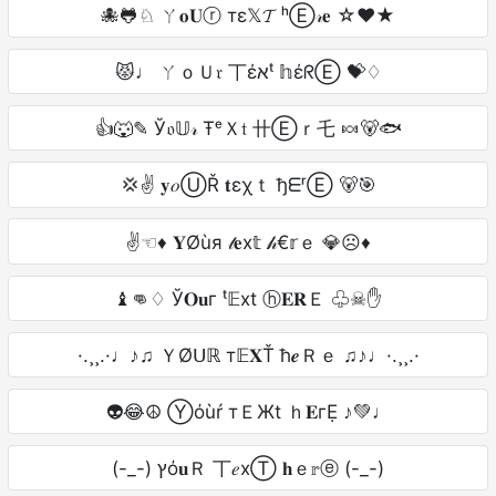
🐙🐸♘ ㄚ𝐨𝐔ⓡ тε𝕏𝓣 ʰⒺ𝓇𝐞 ☆♥★
😾♩ ㄚｏＵ𝔯 丅έאᵗ 𝕙έᖇⒺ 💝♢
👍🐺✎ Ў𝔬𝕌𝓇 ŦᵉＸ𝔱 卄Ⓔｒ乇 🍬🐻🐟
💢✌ 𝐲𝑜ⓊŘ 𝐭εχｔ ђᗴʳⒺ 🐻🎯
✌☜♦ 𝐘Øùя 𝓉𝐞x𝕥 𝒽€𝕣ｅ 💎☹♦
♝👊♢ Ў𝐎𝐮г ᵗ𝔼xt ⓗ𝐄𝐑Ｅ ♧☠✋
·.¸¸.·♩♪♫ ＹØᑌℝ т𝔼𝐗Ť ħ𝒆Ｒｅ ♫♪♩·.¸¸.·
👽😂☮ Ⓨόùŕ тＥЖt ｈ𝐄гẸ ♪💚♩
(-_-) ץό𝐮Ｒ 丅𝑒xⓉ 𝐡ｅ𝕣ⓔ (-_-)