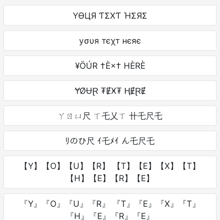
YӨЦЯ ƬΣXƬ ΉΣЯΣ
уσυя тєχт нєяє
¥ÖÚR †È×† HÈRÈ
ɎØɄⱤ ₮ɆӾ₮ ⱧɆⱤɆ
ㄚㄖㄩ尺 ㄒ乇乂ㄒ 卄乇尺乇
ﾘのひ尺 ｲ乇ﾒｲ ん乇尺乇
【Y】【O】【U】【R】 【T】【E】【X】【T】
【H】【E】【R】【E】
『Y』『O』『U』『R』 『T』『E』『X』『T』
『H』『E』『R』『E』