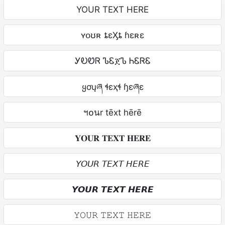
YOUR TEXT HERE
ʏօʊʀ ȶɛӼȶ ɦɛʀɛ
ᎩᎧᏬᏒ ᏖᏋጀᏖ ᏂᏋᏒᏋ
ყơųཞ ɬɛҳɬ ɧɛཞɛ
ฯ໐นr tēxt hērē
𝐘𝐎𝐔𝐑 𝐓𝐄𝐗𝐓 𝐇𝐄𝐑𝐄
𝘠𝘖𝘜𝘙 𝘛𝘌𝘟𝘛 𝘏𝘌𝘙𝘌
𝙔𝙊𝙐𝙍 𝙏𝙀𝙓𝙏 𝙃𝙀𝙍𝙀
𝚈𝙾𝚄𝚁 𝚃𝙴𝚇𝚃 𝙷𝙴𝚁𝙴