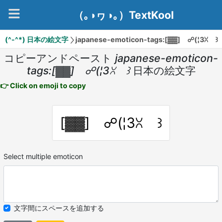
（｡◑ヮ◑｡）TextKool
(^-^*) 日本の絵文字
japanese-emoticon-tags:[▓▓] ☍(¦3ꇤ ꒱
コピーアンドペースト
japanese-emoticon-
tags:[▓▓] ☍(¦3ꇤ ꒱
日本の絵文字
👉 Click on emoji to copy
[▓▓] ☍(¦3ꇤ ꒱
Select multiple emoticon
文字間にスペースを追加する