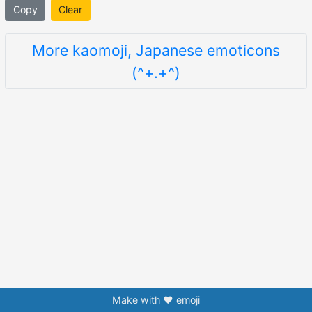
Copy
Clear
More kaomoji, Japanese emoticons
(^+.+^)
Make with ❤️ emoji