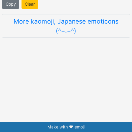
Copy
Clear
More kaomoji, Japanese emoticons
(^+.+^)
Make with ❤️ emoji