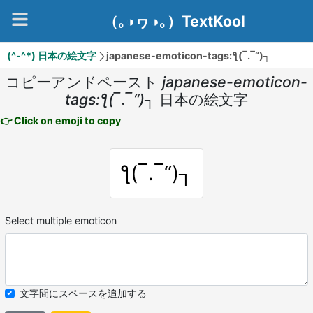
（｡◑ヮ◑｡）TextKool
(^-^*) 日本の絵文字
japanese-emoticon-tags:ƪ(‾.‾“)┐
コピーアンドペースト
japanese-emoticon-
tags:ƪ(‾.‾“)┐
日本の絵文字
👉 Click on emoji to copy
ƪ(‾.‾“)┐
Select multiple emoticon
文字間にスペースを追加する