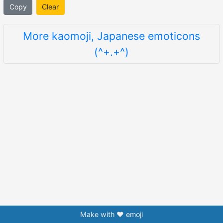
Copy
Clear
More kaomoji, Japanese emoticons
(^+.+^)
Make with ❤️ emoji