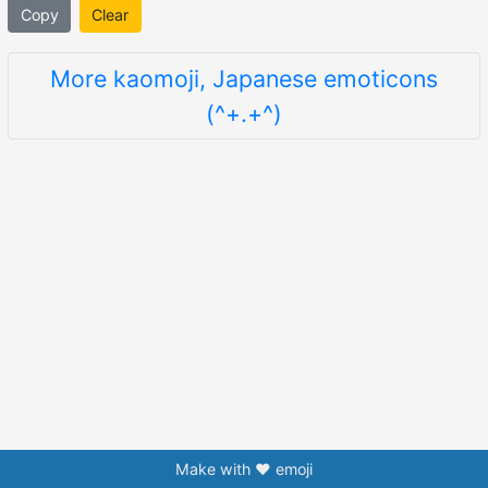
Copy
Clear
More kaomoji, Japanese emoticons
(^+.+^)
Make with ❤️ emoji