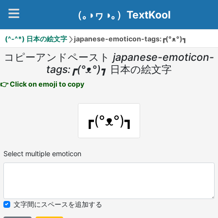
（｡◑ヮ◑｡）TextKool
(^-^*) 日本の絵文字
japanese-emoticon-tags:┏(°ᴥ°)┓
コピーアンドペースト
japanese-emoticon-
tags:┏(°ᴥ°)┓
日本の絵文字
👉 Click on emoji to copy
┏(°ᴥ°)┓
Select multiple emoticon
文字間にスペースを追加する