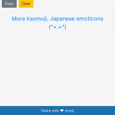
Copy
Clear
More kaomoji, Japanese emoticons
(^+.+^)
Make with ❤️ emoji