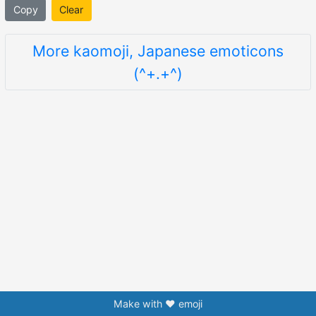
Copy
Clear
More kaomoji, Japanese emoticons
(^+.+^)
Make with ❤️ emoji