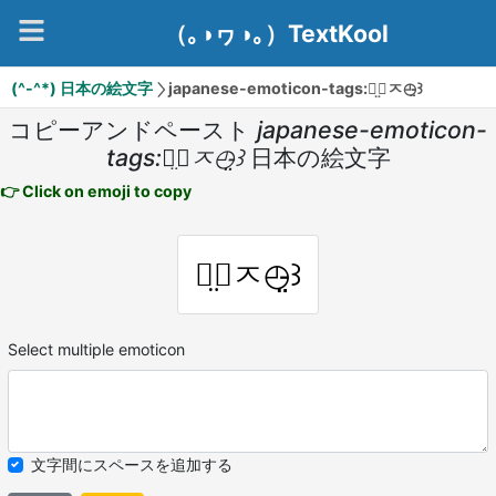
（｡◑ヮ◑｡）TextKool
(^-^*) 日本の絵文字
japanese-emoticon-tags:꒰̤◴ㅈ◴̵̤꒱
コピーアンドペースト
japanese-emoticon-
tags:꒰̤◴ㅈ◴̵̤꒱
日本の絵文字
👉 Click on emoji to copy
꒰̤◴ㅈ◴̵̤꒱
Select multiple emoticon
文字間にスペースを追加する