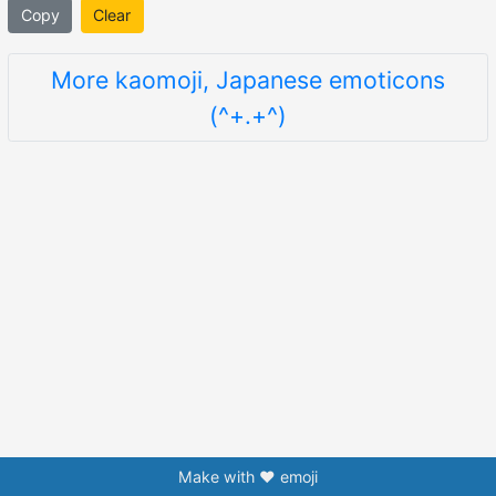
Copy
Clear
More kaomoji, Japanese emoticons
(^+.+^)
Make with ❤️ emoji