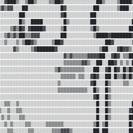
░░▓███▒░░▒██▒░░░░▒▒██▓░░░░░░░░░░░██▒░░░░▒████▒
▒▓▒▓▓░░░██░░░░░░░░░░░█▓░░░░░░░░░██░░░░░░▒███░░
░░░░░░░██░░░░░░░░░░░░▓█░░░░░░░░██░░░░░░░░░░░░░
░░░░░░░█▒░░████░░░░░░░█▒░░░░░░░██░░░░░░░░░░░░█
░░░░▒▓▒█▓░▓████▓░░░░░▒█░░░░░░░░▒█▒░░░░░░░░░░██
░░▒▓▒▓▒██▒▒▓▓▓░░░░░░░██░░░░░░░░░▒████▓███████▓
░░▒░░░▒░▒██▓▒░░░░░▒██▓░░░░░░░░░░░░░░██▓░░░░░░▒
░░░░░▓▒░░░░▒▓██████▓░░░░░░░░░░░░░░▒██░░░▓█▓▓▒░
░░░░░░░░░░░░░░░░░░░░░░▓▒▓▒▒▒▒▒▓▓▓▓██░░▓█▓░▒▒██
░░░░░░░░░░░░░░░░░░░░░░▒▒▒▒▒▒▓▓▒░░██░░██▓░▒░▒░█
░░░░░░░░░░░░░░░░░░░▒▓▒▒▒▒▒▒▒▒░░░██░░▓█░█▓░█▒█▓
░░░░░░░░░░░░░░░░░░░░░▒▒▒▒▒░▒▒░░▓█▓░░██░█▒▒█▒█▒
░░░░░░░░░░░░░░░░░░░░▒░░░░░░░░░░▓█░░░█▒░░░░▒▒░░
░░░░░░░░░░░░░░░░░░░░▒▒▒▒▒▒▒▒▒▒░░█▒░░█▒░░░░░░░░
░░░░░░░░░░░░░░░░░░░░░░░░░░░░░░░░▓█░░█▒░░░░░░░░
░░▒▒░░▒░░░░░░░░░░░░░░░░░░░░░░░░░░█░░█▒░░░░░░░█
▒░░▒░░▒▒░░░░░░░░░░░░░░░░░░░░░░░░░█░░█▒░░░░░░▓█
░▒░▒░░░▒▒░░░░░░░░░░░░░░░░░░░░░░░░█░░█▒░░░░░░██
░░▒░▒░░░░▒▒░░░░░▒▒▒▒▒▒░░░░░░░░░░▒█░▒█░░░░░░░█▒
░░░▒▒░░░░░▒▒░░░░░░▒▒▒▓▓▓▒░░░░░░░██░██░░░░░░░██