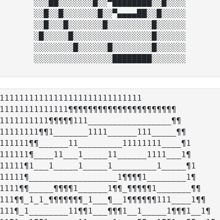
░░░██░░░░░░░█░░▀████████░░█░░░░

░░█░░█░░░░░░░█░░▀▄▄▄▄██░░█░░░░░

░░█░░░█░░░░░░░█░░░░░░░░░█░░░░░░

░█░░░░░█░░░░░░░░░░░░░░░░█░░░░░░

░░░░░░░░█░░░░░░█░░░░░░░░█░░░░░░

11111111111111111111111111111                
11111111111111¶¶¶¶¶¶¶¶¶¶¶¶¶¶¶¶¶¶¶¶¶¶         
1111111111¶¶¶¶¶111_________________¶¶        
11111111¶¶1_______1111______111_____¶¶       
111111¶¶______11_________11111111____¶1      
111111¶____11___1_____11______1111___1¶      
11111¶1___1_____1_____1_________1_____¶1     
11111¶__________________1¶¶¶¶1________1¶     
1111¶¶_____¶¶¶¶1______1¶¶_¶¶¶¶¶1_______¶¶    
111¶¶_1_1_¶¶¶¶¶¶¶_1___¶__1¶¶¶¶¶¶111____1¶¶   
111¶_1________11¶¶1___¶¶¶1__1_____1¶¶¶1__1¶  