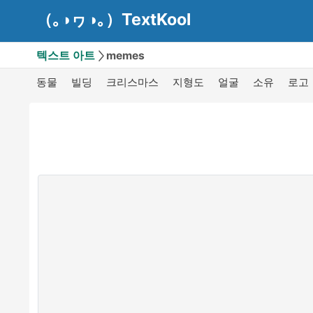
（｡◑ヮ◑｡）TextKool
텍스트 아트
memes
동물
빌딩
크리스마스
지형도
얼굴
소유
로고