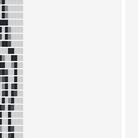
█░░░░░░

█▒░░░░░

█▒░░░░░

██░░░░░

░█▒░░░░

░█▒░░░░

██▓░░░░

░░██░░░

▒░░██░░

█░░▒█░░

█▓░░█░░

▓█░░█░░

▒█░▓█░░

▓█░█▓░░

█░▒█░░░

▓░█▓░░░

░░█░░░░

░░█░░░░

░░█▓░░░

░░▓█░░░
