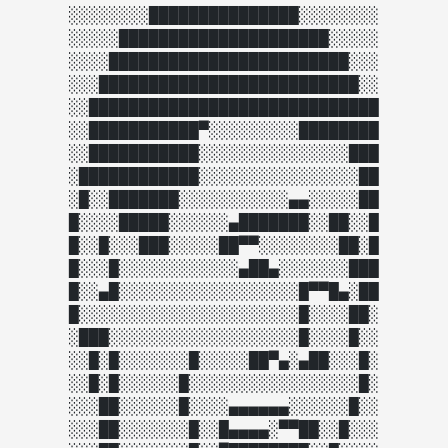
░░░░░░░░███████████████░░░░░░░░

░░░░░█████████████████████░░░░░

░░░░████████████████████████░░░

░░░██████████████████████████░░

░░█████████████████████████████

░░███████████▀░░░░░░░░░████████

░░███████████░░░░░░░░░░░░░░░███

░████████████░░░░░░░░░░░░░░░░██

░█░░███████░░░░░░░░░░░▄▄░░░░░██

█░░░░█████░░░░░░▄███████░░██░░█

█░░█░░░███░░░░░██▀▀░░░░░░░░██░█

█░░░█░░░░░░░░░░░░▄██▄░░░░░░░███

█░░▄█░░░░░░░░░░░░░░░░░░█▀▀█▄░██

█░░░░░░░░░░░░░░░░░░░░░░█░░░░██░

░███░░░░░░░░░░░░░░░░░░░█░░░░█░░

░░█░█░░░░░░░█░░░░░██▀▄░▄██░░░█░

░░█░█░░░░░░█░░░░░░░░░░░░░░░░░█░

░░░██░░░░░░█░░░░▄▄▄▄▄▄░░░░░░█░░

░░░██░░░░░░░█░░█▄▄▄▄░▀▀██░░█░░░
