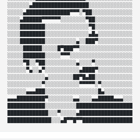
░░░░░░░▄██████████████████░░░░░░░░░░░░░░

░░░░░▄██████████████▀▀▀░▀██░░░░░░░░░░░░░

░░░░▄██████▀▀▀▀▀▀░░░░░░░░▀██░░░░░░░░░░░░

░░░░████████░░░░░░░░░░░░░░▀█░░░░░░░░░░░░

░░░░████████░░░░░░░░░░░░░░▄█▄░░░░░░░░░░░

░░░░████████░░░░░░░░░░▄░░███▀░░░░░░░░░░░

░░░░░██████░░░░░█▀███▀▀░░░░░░░░░░░░░░░░░

░░░░░███████░░░░░▀▀▀░░░░░░░░░░░░░░░░░░░░

░░░░░▀█░░▀██░░░░░░░░░░▄░░░░▀░░░░░░░░░░░░

░░░░░░▀▄░░▄▀░░░░░░░░░░░▄████▀░░░░░░░░░░░

░░░░░░░░░░░░▄░░░░░░░░██▀█▄██░░░░░░░░░░░░

░░░░░░░░░░░▀░░░░░░░░░░░▀▀▀▀▀░▀░░░░░░░░░░

░░░░░░▄▄▄███░░░░░░░░░░░░░░░░░█▄░░░░░░░░░

▄▄▄█████████▀░░░░░░░░▄▄░░░░▄▄█████▄▄▄░░░

████████████░░░░░░░░░░██████████████████

█████████████░░░▀░░░░░▄█████████████████
