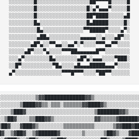
░░░░░░░░█░░░░░░░░░░░░░░░░░██▀▀▀▀█░░░░░█

░░░░░░░░█░░░░░░░░░░░░░░░░█░▄▀▄▄▄▀░░░░░█

░░░░░░░░█░░░░░░░░░░░░░░░░██▀████░░░░░▄█

░░░░░░░░█▄░░░░░░░░░░░░░░░█▄█████░░░░░█░

░░░░░░░░░█▄░░░░░░░░░░░░░▀▀█████▀░░░░▄▀░

░░░░░░░░░▄██▄░░░░░░░░░░▄▄▄▄▄░░▄░░░▄█▀░░

░░░░░░░▄█▀▄░░▀▀▄▄░░▄▄▀░▀░░░░▀▀▀▄▄▀▀░░░░

░░░░░▄█▀░░░▀▄░░░░▀▀▀██▄▄▄▄▄▄█▀▀░░░░░░░░

░░░▄▀░░░░░░░░█▄░░░░░░░▄█▀▄░▄▄▄░░░░▀███░

░░█▀░░░░░░░░░░▀█▄░░░░▄█▄▄▄█████▄▄▄▀░░░░

░░░░░░░░░░░░▒▓▓█████████████▓▓▒░░░░░░░░░░░░░░░
░░░░░░░▒████▓▓▒▒░▒▒▒░▒▒▒▒▒▒▓▓████▓▒░░░░░░░░░░░
░░░░▒███▓░░░░░░░░░░░░░░░░░░░░░░▒███████▓▓▒░░░░
░░▒██▓░░░░▒▒███▓▓▒░░░░░░░░░░░░░▓▓▒▒▒▒▒▓██████▓
▒██▓░░░▓███▓▒░░░░░░░░▒▒▒▒▒▒▒▒▒▒░░░░░░▒▓▓███▓██
█▓░░▒▓██▓░░▒▓██████▓░░░░░░░▒░░░░░░▒██▓▒░░░▓███