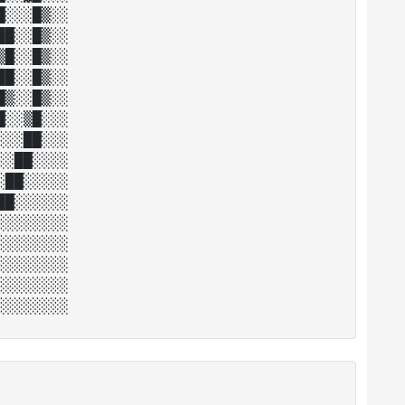
░░░█▒░░

█░░█▒░░

█░░█▒░░

█░░█▒░░

▒░░█▒░░

░░▒█░░░

░░██░░░

░██░░░░

██░░░░░

█░░░░░░

░░░░░░░

░░░░░░░

░░░░░░░

░░░░░░░
