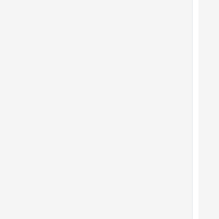







































