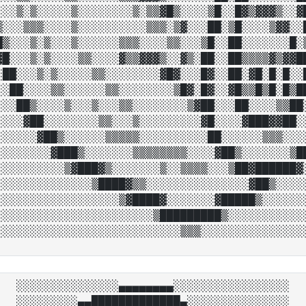
░░░▒░▒░░░░░▒░░░░░░░░▒░▒▒▓█▒░░░░▒█░░█▓▒▓▓▓▒░░▓█
▒░░░▒▒▒░░░░▒░░░░░░░░░░▒▒▒░▒▓░░░██░▒█░░░░▒▓▓░░█
█▒░░░▒░▒░░░▒░░░░░░▒▒▒░░░░▒▒░░░▒█░░██░░░░░░░█░▒
▓█░░░▒░▒░░░░▒▒░░░░▓▒▒▓▓▓▒░░▓▒░██░░██▒▒▒▒▓▒▓▓██
░██░░░▒░▒░░░░░▒▒░░░░░░░░▓█▓░░░█▓░░██░▓█░█░█░░█
░░██░░░░▒▒░░░░░░▒▒░░░░░░░░▒█▓░█▓░░▓█▒▒█▒█░█▒██
░░░██▒░░░░▒░░░▒░░░▒▒░░░░░░░░▒▓██░░░██░░░░▒▒██░
░░░░▓██░░░░░░░░▒▒░░░▒░░░░░░░░░▓█░░░░▓███▓▓██░░
░░░░░░▓██▒░░░░░░▒▒▒▒▒░░░░░░░░░░██░░░░░░▒▒▒░░░░
░░░░░░░░▓███▒░░░░░░░▒▒▒▒▒▒▒▒░░░░▓██▒░░░░░░░▒██
░░░░░░░░░░▒▓███▓▒░░░░░░░▒░░▒▒▒▒░░░▒██▓██████▓░
░░░░░░░░░░░░░░▒████▓▒▒░░░░░░░░░░░░░░░▓██▒░░░░░
░░░░░░░░░░░░░░░░░░▒▓████▓░░░░░░░▓█████▒░░░░░░░
░░░░░░░░░░░░░░░░░░░░░░░▒█████████▒░░░░░░░░░░░░
░░░░░░░░░░░░░░░▄▄▄▄▄▄▄▄░░░░░░░░░░░░░░░░░

░░░░░░░░░▄▄█████████████▄░░░░░░░░░░░░░░░
