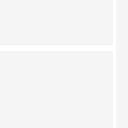





















