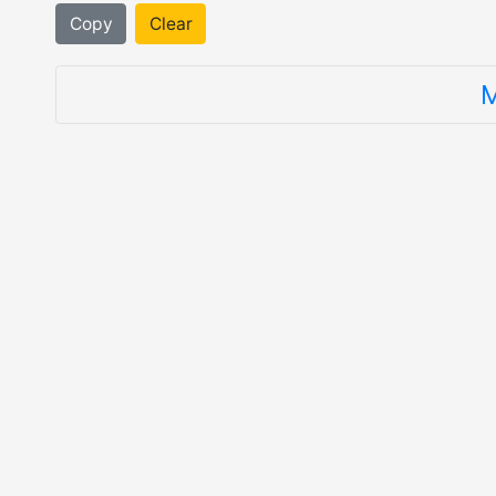
Copy
Clear
M