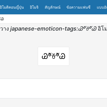
อิโมติคอนญี่ปุ่น
อิโมจิ
สัญลักษณ์
ข้อความแฟนซี
แบบอั
ัᏊ
วาง
japanese-emoticon-tags:ᏊºัꈊºัᏊ
อิโม
ᏊºัꈊºัᏊ