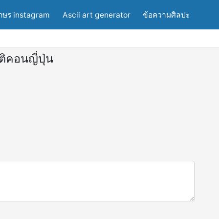
กษร instagram
Ascii art generator
ข้อความศิลปะ
ติคอนญี่ปุ่น