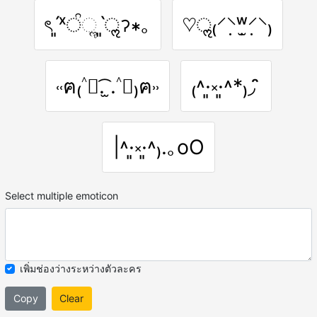
ৎˊ͈ˣੰૢˋ͈ॢॽ∗｡
♡ॢ₍⸍⸌̣ʷ̣̫⸍̣⸌₎
˓˓ฅ₍˄ุ.͡ ̫.˄ุ₎ฅ˒˒
₍˄·͈༝·͈˄*₎◞ ̑̑
|˄·͈༝·͈˄₎.｡oO
Select multiple emoticon
เพิ่มช่องว่างระหว่างตัวละคร
Copy
Clear