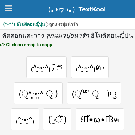
（｡◑ヮ◑｡）TextKool
(^-^*) อิโมติคอนญี่ปุ่น
ลูกแมวปุยน่ารัก
คัดลอกและวาง
ลูกแมวปุยน่ารัก
อิโมติคอนญี่ปุ่น
👉 Click on emoji to copy
₍˄·͈༝·͈˄₎◞ ̑̑ෆ⃛
₍˄·͈༝·͈˄₎ฅ˒˒
(ृ˄·͈༝·͈˄ ृ )
(ृʾ́꒳ʿ̀ ृ )ु
₍ᵔ·͈༝·͈ᵔ₎
(˙̂·̫ॅ˙̂)
꒰⌯͒•ɷ•⌯͒꒱ฅ