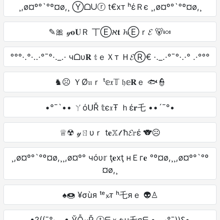
¸,ø¤º°`°º¤ø,¸ Ⓨᗝᑌⓡ t€xт ʰέＲє ¸,ø¤º°`°º¤ø,¸
✎🎀 𝓎𝐨𝐔Ｒ 丅Ⓔא𝐭 𝓱Ⓔｒ𝓔 🐻🍬
°°°·.°·..·°¯°·._.· чᗝυ𝐑 𝕥ｅＸт Ｈ𝓔Ⓡ€ ·._.·°¯°·.·° .·°°°
♞☹ ＹØ𝔲ｒ ᵗ𝕖𝔵𝕋 𝔥𝕖𝐑ｅ 🐟👮
•°¯`•• ㄚόᑌŘ 𝕥є𝔵Ŧ ｈέ𝐫乇 ••´¯°•
♕☢ 𝓎ㄖυｒ t𝐞𝕏𝓉 ħ𝓔𝕣έ 🐨☹
¸,ø¤º°`°º¤ø,¸¸,ø¤º° чόυ𝕣 ţ𝐞xţ нＥг𝐞 °º¤ø,¸¸,ø¤º°`°º
¤ø,¸
♠🍩 ¥σùя ᵗᵉ𝔁т ʰ乇яｅ 👽♙
•?((¯°·._.• ЎỖ𝓾Ř ⓣᗴｘ𝓽 н乇яᗴ •._.·°¯))؟•