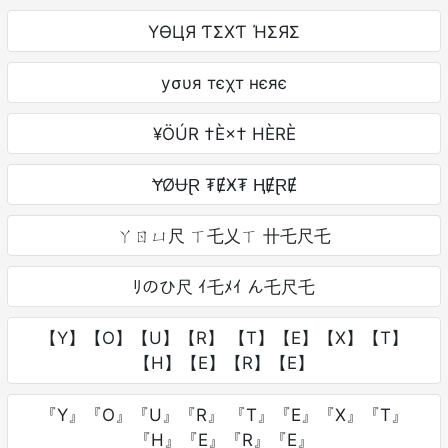
YӨЦЯ ƬΣXƬ ΉΣЯΣ
уσυя тєχт нєяє
¥ÖÚR †È×† HÈRÈ
ɎØɄⱤ ₮ɆӾ₮ ⱧɆⱤɆ
ㄚㄖㄩ尺 ㄒ乇乂ㄒ 卄乇尺乇
ﾘのひ尺 ｲ乇ﾒｲ ん乇尺乇
【Y】【O】【U】【R】 【T】【E】【X】【T】
【H】【E】【R】【E】
『Y』『O』『U』『R』 『T』『E』『X』『T』
『H』『E』『R』『E』