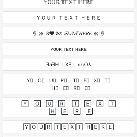
𝕐𝕆𝕌ℝ 𝕋𝔼𝕏𝕋 ℍ𝔼ℝ𝔼
ＹＯＵＲ ＴＥＸＴ ＨＥＲＥ
🍦 🎀 𝒴❤𝒰𝑅 𝒯𝐸𝒳𝒯 𝐻𝐸𝑅𝐸 🎀 🍦
ʏᴏᴜʀ ᴛᴇxᴛ ʜᴇʀᴇ
ƎᴚƎH ⊥XƎ⊥ ᴚ∩O⅄
Y⃣ O⃣ U⃣ R⃣ T⃣ E⃣ X⃣ T⃣
H⃣ E⃣ R⃣ E⃣
Y⃞ O⃞ U⃞ R⃞ T⃞ E⃞ X⃞ T⃞
H⃞ E⃞ R⃞ E⃞
🅈🄾🅄🅁 🅃🄴🅇🅃 🄷🄴🅁🄴