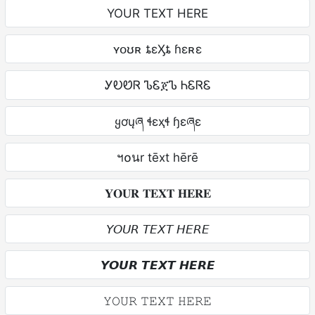
YOUR TEXT HERE
ʏօʊʀ ȶɛӼȶ ɦɛʀɛ
ᎩᎧᏬᏒ ᏖᏋጀᏖ ᏂᏋᏒᏋ
ყơųཞ ɬɛҳɬ ɧɛཞɛ
ฯ໐นr tēxt hērē
𝐘𝐎𝐔𝐑 𝐓𝐄𝐗𝐓 𝐇𝐄𝐑𝐄
𝘠𝘖𝘜𝘙 𝘛𝘌𝘟𝘛 𝘏𝘌𝘙𝘌
𝙔𝙊𝙐𝙍 𝙏𝙀𝙓𝙏 𝙃𝙀𝙍𝙀
𝚈𝙾𝚄𝚁 𝚃𝙴𝚇𝚃 𝙷𝙴𝚁𝙴