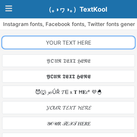
（｡◑ヮ◑｡）TextKool
Instagram fonts, Facebook fonts, Twitter fonts gener
𝔜𝔒𝔘ℜ 𝔗𝔈𝔛𝔗 ℌ𝔈ℜ𝔈
𝖄𝕺𝖀𝕽 𝕿𝕰𝖃𝕿 𝕳𝕰𝕽𝕰
😈🐺 𝔂𝑜ǗŘ 𝓣ᗴｘ𝐓 Ħ𝐄𝔯ᵉ 💜🐣
𝓨𝓞𝓤𝓡 𝓣𝓔𝓧𝓣 𝓗𝓔𝓡𝓔
𝒴𝒪𝒰𝑅 𝒯𝐸𝒳𝒯 𝐻𝐸𝑅𝐸