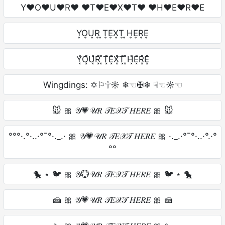
Y♥O♥U♥R♥ ♥T♥E♥X♥T♥ ♥H♥E♥R♥E
Y͎O͎U͎R͎ ͎T͎E͎X͎T͎ ͎H͎E͎R͎E͎
Y͓̽O͓̽U͓̽R͓̽ ͓̽T͓̽E͓̽X͓̽T͓̽ ͓̽H͓̽E͓̽R͓̽E͓̽
Wingdings: ✡︎⚐︎🕆︎☼︎ ❄︎☜︎✠︎❄︎ ☟︎☜︎☼︎☜︎
🐭 🎀 𝒴💗𝒰𝑅 𝒯𝐸𝒳𝒯 𝐻𝐸𝑅𝐸 🎀 🐭
°°°·.°·..·°¯°·._.· 🎀 𝒴💗𝒰𝑅 𝒯𝐸𝒳𝒯 𝐻𝐸𝑅𝐸 🎀 ·._.·°¯°·..·°.·°
°°
🐤 ⋆ 🐦 🎀 𝒴💮𝒰𝑅 𝒯𝐸𝒳𝒯 𝐻𝐸𝑅𝐸 🎀 🐦 ⋆ 🐤
🍰 🎀 𝒴💗𝒰𝑅 𝒯𝐸𝒳𝒯 𝐻𝐸𝑅𝐸 🎀 🍰