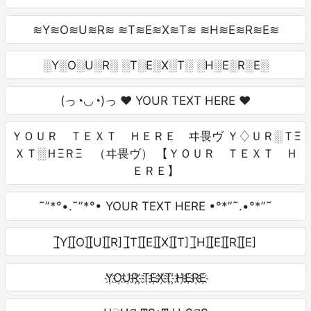
≋Y≋O≋U≋R≋ ≋T≋E≋X≋T≋ ≋H≋E≋R≋E≋
░Y░O░U░R░ ░T░E░X░T░ ░H░E░R░E░
(っ◔◡◔)っ ♥ YOUR TEXT HERE ♥
ＹＯＵＲ ＴＥＸＴ ＨＥＲＥ ヰ畏ヴ Ｙ♢ＵＲ░ＴΞ
ＸＴ░ＨΞＲΞ （ヰ畏ヴ） 【ＹＯＵＲ ＴＥＸＴ Ｈ
ＥＲＥ】
˜”*°•.˜”*°• YOUR TEXT HERE •°*”˜.•°*”˜
[̲̅Y][̲̅O][̲̅U][̲̅R] [̲̅T][̲̅E][̲̅X][̲̅T] [̲̅H][̲̅E][̲̅R][̲̅E]
Y҉O҉U҉R҉ ҉T҉E҉X҉T҉ ҉H҉E҉R҉E҉