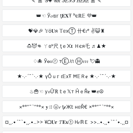
🍡 🎀 𝒴💗𝒰𝑅 𝒯𝐸𝒳𝒯 𝐻𝐸𝑅𝐸 🎀 🍡
👑☜ Ў𝑜ย𝕣 ţ𝐄𝐗Ŧ ʰєℝ𝔼 💜👑
💝💎🎉 𝕐ό𝐔я 𝕋𝕖xⓉ 卄€𝔯ᵉ ✌😺♜
🍮😈👊 ㄚ𝕠ᵘ尺 ţｅ᙭𝐭 Ｈєя乇 ♬♟★
♢🐙 Ў𝐨𝔲ⓡ тⒺ𝓧𝔱 Ⓗ𝔢𝔯𝔢 💘👻
★·.·´¯`·.·★ үỖｕ𝕣 𝓽𝔼xŦ Ħ𝔼Ｒ𝐞 ★·.·`¯´·.·★
♨🍟☜ у𝔬Ữℝ 𝕥ｅ𝕏т ĤｅŘ𝐞 👑✊☮
×º°”˜`”°º× 𝐲ㄖⓤ𝓻 ţ𝒆Ж𝕥 н𝕖Ř€ ×º°”˜`”°º×
¤¸¸.•´¯`•¸¸.•..>> ¥ᗝ𝐔𝐫 𝓣𝐄𝐱ⓣ ᕼ𝑒ℝＥ >>..•.¸¸•`¯´•.¸¸¤