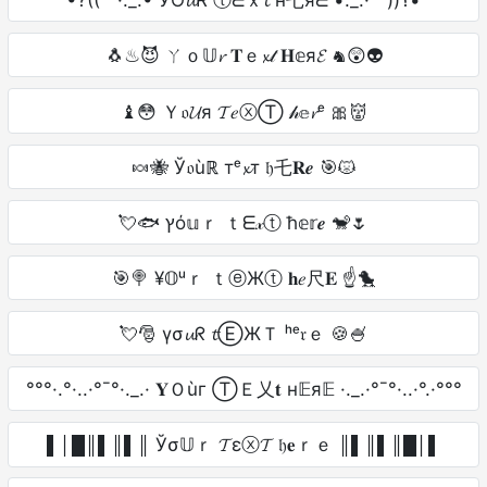
🐧♨😈 ㄚｏ𝕌𝓻 𝐓ｅ𝔁𝓉 𝐇𝕖я𝓔 ♞😲👽
♝😳 Ｙ𝔬𝓤я 𝓣𝑒ⓧⓉ 𝒽𝕖𝓻ᵉ 🎀👹
🍬🐝 Ў𝔬ùℝ тᵉ𝔁т 𝔥乇𝐑𝒆 🎯😾
💘🐟 ץό𝕦ｒ ｔᗴ𝓍ⓣ ħ𝕖𝕣𝒆 🐒🌷
🎯🍭 ¥𝕆ᵘｒ ｔⓔЖⓣ 𝐡𝑒尺𝐄 ☝🐤
💘🎅 үσ𝓾ᖇ 𝓽ⒺЖＴ ʰᵉ𝔯ｅ 🍪🍧
°°°·.°·..·°¯°·._.· 𝐘Ｏùг ⓉＥ乂𝐭 н𝔼я𝔼 ·._.·°¯°·..·°.·°°°
▌│█║▌║▌║ Ўσ𝕌ｒ 𝓣εⓧ𝓣 𝔥𝐞ｒｅ ║▌║▌║█│▌