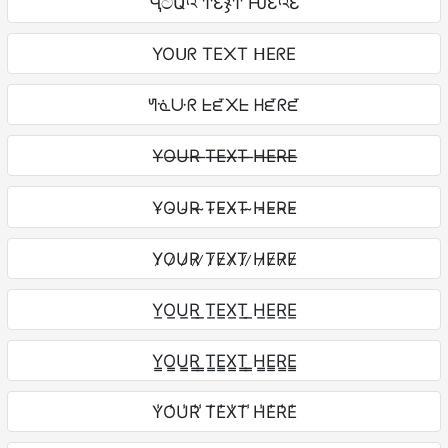
ӋටԱའ ͲƐჯͲ ǶƐའƐ
YOᑌᖇ TE᙭T ᕼEᖇE
ᖻᓍᑘᖇ ᖶᘿ᙭ᖶ ᕼᘿᖇᘿ
Y̶O̶U̶R̶ ̶T̶E̶X̶T̶ ̶H̶E̶R̶E̶
Y̴O̴U̴R̴ ̴T̴E̴X̴T̴ ̴H̴E̴R̴E̴
Y̷O̷U̷R̷ ̷T̷E̷X̷T̷ ̷H̷E̷R̷E̷
Y̲O̲U̲R̲ ̲T̲E̲X̲T̲ ̲H̲E̲R̲E̲
Y̳O̳U̳R̳ ̳T̳E̳X̳T̳ ̳H̳E̳R̳E̳
Y̾O̾U̾R̾ ̾T̾E̾X̾T̾ ̾H̾E̾R̾E̾