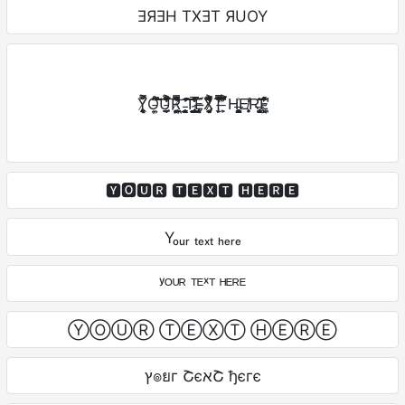
ƎЯƎH TXƎT ЯUOY
Y̸̨͓̼̥͐̊̿ͅƠ̵͍̦͂̊̈́̑̃͗̚͘͘͠͝Ŭ̵̗̤̤̩̙̲͌̊͂͛̀̔̈́̌͑͐̒̏̑͠Ŗ̸̛͖̰̩͍̙̖͂̀͑̐̿̇͗͗͌̅̈̎͜͝ ̵̨̛̳̠̣̝͎̘͍̝̳̾͑̏̓̄̍̌͠͝T̴̡͕͇̹̯̰̠̰̲̬̺̯̞̪͎̅͒̏̽͛̐̊̒̍͘Ȩ̶̧̣͙̭̗͉̀̈́̈X̷̡͓̘̰̗̣̜͙̭͌̐͋̏̽̅͐͛̋̆̐̔͆Ț̵̨̛̫̀̇̿̒̔̃̿͊͂̐͒̚ ̵̙̣͂̓̀̈͆͐̅H̶͎͔̞̻̟͈̺̹̙̳̭͕̪͕͗E̸̗̥̗̟̹̒͑R̶̡͎̳̰̟̝̙̗̙͂̑̃͗͝E̴͖͚͈͛̀̽͒̓̂̕̕
🆈🅾🆄🆁 🆃🅴🆇🆃 🅷🅴🆁🅴
Yₒᵤᵣ ₜₑₓₜ ₕₑᵣₑ
ʸᴼᵁᴿ ᵀᴱˣᵀ ᴴᴱᴿᴱ
ⓎⓄⓊⓇ ⓉⒺⓍⓉ ⒽⒺⓇⒺ
ץ๏ยг ՇєאՇ ђєгє