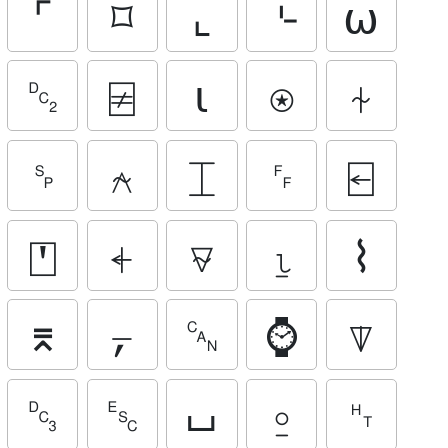
⌜
⌑
⌞
⌎
⍵
␒
⍯
⍳
⍟
⍭
␠
⍲
⌶
␌
⍇
⍞
⍅
⍫
⍸
⌇
⌆
⍪
␘
⌚
⍒
␓
␛
⌴
⍛
␉