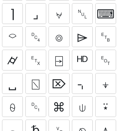
⌉
⌟
⍱
␀
⌨
⌔
␔
⌾
⌲
␗
⌭
␃
⍈
ᴴᴰ
␄
␣
⍂
⌦
⌍
⍖
⍬
␑
⌘
⍦
⍣
⌢
␢
␋
⍉
⍋