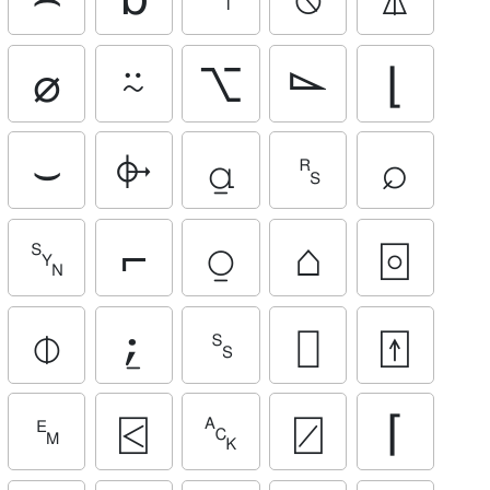
⌀
⍨
⌥
⌳
⌊
⌣
⌱
⍶
␞
⌕
␖
⌐
⍜
⌂
⌻
⌽
⍮
␎
⌷
⍐
␙
⍃
␆
⍁
⌈