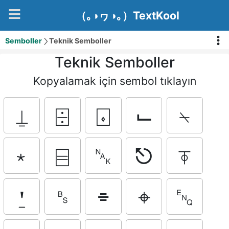
（｡◑ヮ◑｡）TextKool
Semboller
Teknik Semboller
Teknik Semboller
Kopyalamak için sembol tıklayın
⍊
⌹
⌺
⌙
⍀
﹡
⌸
␕
⎋
⍕
⍘
␈
⌯
⌖
␅