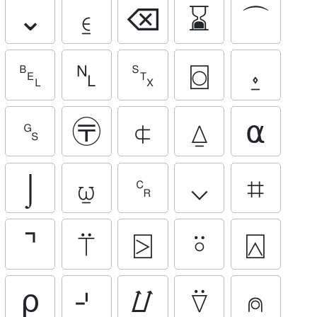
⌄
⍷
⌫
⌛
⌒
␇
␤
␂
⌼
⍚
␝
〶
⍧
⍙
⍺
⌡
⍹
␍
⌵
⌗
⌝
⍡
⍄
⍤
⍓
⍴
⌏
⌰
⍢
⍝