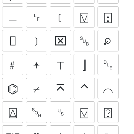
﹘
␊
﹝
⍔
⍠

﹞
⌧
␚
⌮
﹟
⍏
⍑
⌋
␐
⌬
⌿
⌅
⌃
⌓
⍍
␁
␟
⍌
⍰