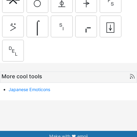
⌤
⍥
⍎
⍆
␜
⍩
⌠
␏
⌌
⍗
␡
More cool tools
Japanese Emoticons
Make with ❤️ emoji