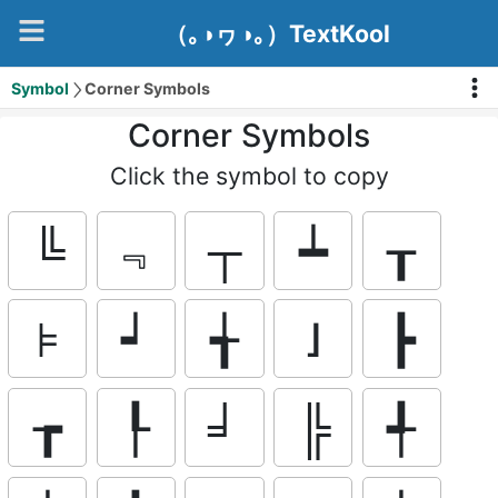
（｡◑ヮ◑｡）TextKool
Symbol
Corner Symbols
Corner Symbols
Click the symbol to copy
╚
﹃
┬
┷
┰
⊧
┙
╅
˩
┣
┲
┞
╛
╠
╃