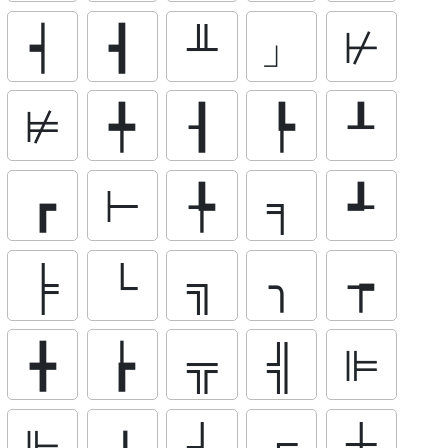
┥
┫
╨
」
⊬
⊭
╇
┨
┡
┸
┏
⊢
╄
╕
┹
╞
└
╗
╮
┮
╋
┢
╦
╣
⊫
⊩
˨
┘
╔
╪