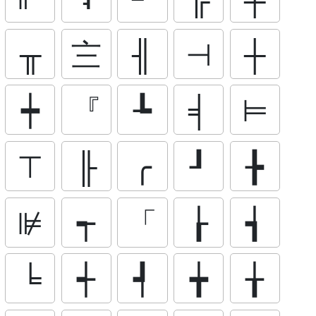
╥
〨
╢
⊣
┼
┿
『
┺
╡
⊨
⊤
╟
╭
┚
╊
⊯
┭
「
┟
┪
╘
┽
┩
╈
╁