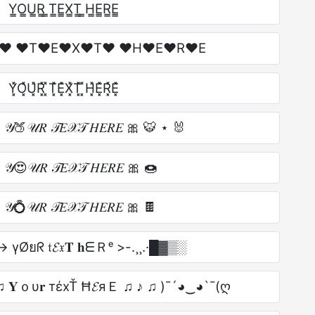
Y̳O̳U̳R̳ ̳T̳E̳X̳T̳ ̳H̳E̳R̳E̳
♥ ♥T♥E♥X♥T♥ ♥H♥E♥R♥E
Y͓̽O͓̽U͓̽R͓̽ ͓̽T͓̽E͓̽X͓̽T͓̽ ͓̽H͓̽E͓̽R͓̽E͓̽
𝒴🍑𝒰𝑅 𝒯𝐸𝒳𝒯 𝐻𝐸𝑅𝐸 🎀 🐯 ⋆ 🐰
𝒴😍𝒰𝑅 𝒯𝐸𝒳𝒯 𝐻𝐸𝑅𝐸 🎀 🍩
 𝒴💍𝒰𝑅 𝒯𝐸𝒳𝒯 𝐻𝐸𝑅𝐸 🎀 🍫
> үØยᖇ 𝔱𝓔𝔵𝐓 𝐡ᗴＲᵉ >-.¸¸.·█▓▒░
♫ 𝐘ｏυ𝐫 тέxŤ Ħ𝓔яＥ ♫ ♪ ♫ )¯´◕‿◕`¯(ღ