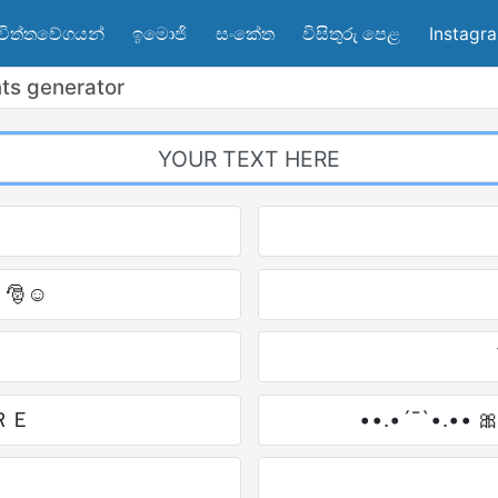
චිත්තවේගයන්
ඉමොජි
සංකේත
විසිතුරු පෙළ
Instagr
nts generator
 🎅☺
ＲＥ
••.•´¯`•.•• 🎀 