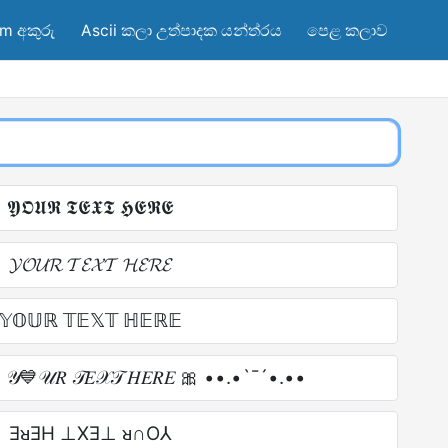
am අකුරු
Ascii කලා උත්පාදක යන්ත්රය
පෙළ කලාව
𝖄𝕺𝖀𝕽 𝕿𝕰𝖃𝕿 𝕳𝕰𝕽𝕰
𝓨𝓞𝓤𝓡 𝓣𝓔𝓧𝓣 𝓗𝓔𝓡𝓔
𝕐𝕆𝕌ℝ 𝕋𝔼𝕏𝕋 ℍ𝔼ℝ𝔼
💙𝒰𝑅 𝒯𝐸𝒳𝒯 𝐻𝐸𝑅𝐸 🎀 ••.•`¯´•.••
ƎᴚƎH ⊥XƎ⊥ ᴚ∩O⅄