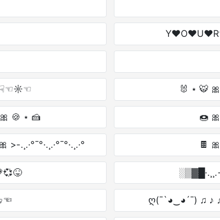
Y♥O♥U♥R
☟︎☜︎☼︎☜︎
🐰 ⋆ 🐯 🎀 
 🎀 🍪 ⋆ 🍰
🍩 🎀 
 🎀 >-.¸.·°¯°·.¸.·°¯°·.¸.·°
🍫 🎀
💗💞😝
░▒▓█·.¸¸.-
 ♔☜
ღ(¯`◕‿◕´¯) ♫ ♪ 