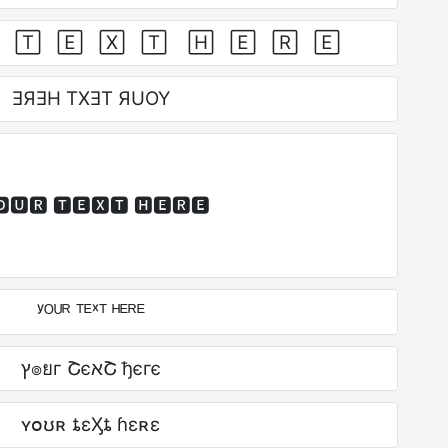
 T⃞ E⃞ X⃞ T⃞ H⃞ E⃞ R⃞ E⃞
ƎЯƎH TXƎT ЯUOY
🆄🆁 🆃🅴🆇🆃 🅷🅴🆁🅴
ʸᴼᵁᴿ ᵀᴱˣᵀ ᴴᴱᴿᴱ
ץ๏ยг ՇєאՇ ђєгє
ʏօʊʀ ȶɛӼȶ ɦɛʀɛ