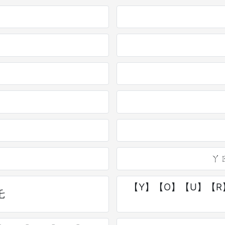
ㄚ
【Y】【O】【U】【R
乇