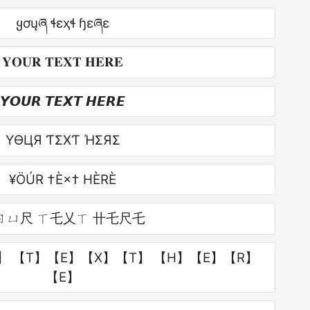
ყơųཞ ɬɛҳɬ ɧɛཞɛ
𝐘𝐎𝐔𝐑 𝐓𝐄𝐗𝐓 𝐇𝐄𝐑𝐄
𝙔𝙊𝙐𝙍 𝙏𝙀𝙓𝙏 𝙃𝙀𝙍𝙀
YӨЦЯ ƬΣXƬ ΉΣЯΣ
¥ÖÚR †È×† HÈRÈ
ㄖㄩ尺 ㄒ乇乂ㄒ 卄乇尺乇
】 【T】【E】【X】【T】 【H】【E】【R】
【E】