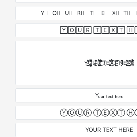
Y⃣ O⃣ U⃣ R⃣ T⃣ E⃣ X⃣ T⃣ 
🅈🄾🅄🅁 🅃🄴🅇🅃 🄷
Y̵̧̛̛̼̠̩̲̣̬̭̗͓̏͊͂̈͛̈́́͆̆͒͘͝O̷̡̪͇̜͎͍͔̫̲̱̖̊̈͗̿͛̓̓̂̍̈́̚͘Ư̶̬͚̊͛͌́͒́̌Ŗ̷̡̧̪̤̩̫̰͎͕̳͔̀̈́͐͆̏̅̒̓̕͜ ̸̛̱̄͐̊̈́̋̈̒̎̈́̅͝T̸̖͊E̴̛̥͔̺̠̪͍̰͉̅̌̑̃͒͊̇̇́͌͜͝X̸̞͚̩͛͋̆͐̀̈́̇̔̈͛͘Ṭ̸̪͈͎͎̜͂̾̔ ̴̩͆̓̃́̆̇̏̍͠H̷͎́̑̐̃͌́̚Ę̷̠̥͖̺̲͇̖͎̱̜͔͍̗̃͌̄́̒̐̐͝R̵̡͉̣͉̝̗̳̜͙͔͍͖͊̓̉̈́͝͠Ê̵͍͊͐̈́̆̈́̌̾̓͆̐͘͝͝
Yₒᵤᵣ ₜₑₓₜ ₕₑᵣₑ
ⓎⓄⓊⓇ ⓉⒺⓍⓉ 
YOUR TEXT HERE