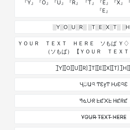
『Y』『O』『U』『R』 『T』『E』『X』『
『E』
░Y░O░U░R░ ░T░E░X░T░ ░
ＹＯＵＲ ＴＥＸＴ ＨＥＲＥ ソもぱ Ｙ♢
（ソもぱ） 【ＹＯＵＲ ＴＥＸ
[̲̅Y][̲̅O][̲̅U][̲̅R] [̲̅T][̲̅E][̲̅X][̲̅T] [̲̅H][
ӋටԱའ ͲƐჯͲ ǶƐའƐ
ᖻᓍᑘᖇ ᖶᘿ᙭ᖶ ᕼᘿᖇᘿ
Y̴O̴U̴R̴ ̴T̴E̴X̴T̴ ̴H̴E̴R̴E̴