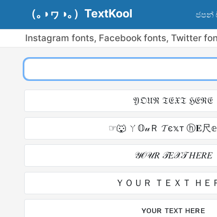
（｡◑ヮ◑｡）TextKool
ජපන් 
Instagram fonts, Facebook fonts, Twitter fo
𝔜𝔒𝔘ℜ 𝔗𝔈𝔛𝔗 ℌ𝔈ℜ𝔈
☞🐺 ㄚ𝕆𝓊Ｒ 𝓣є𝕩т ⓗ𝐄尺
𝒴𝒪𝒰𝑅 𝒯𝐸𝒳𝒯 𝐻𝐸𝑅𝐸
ＹＯＵＲ ＴＥＸＴ ＨＥ
ʏᴏᴜʀ ᴛᴇxᴛ ʜᴇʀᴇ