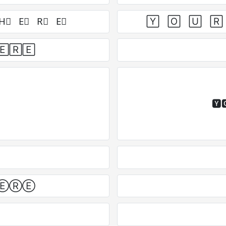
H⃣ E⃣ R⃣ E⃣
Y⃞ O⃞ U⃞ R⃞
🄴🅁🄴
🆈
ⒽⒺⓇⒺ