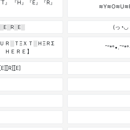
T』 『H』『E』『R』
≋Y≋O≋U≋
H░E░R░E░
(っ◔◡◔
ＵＲ░ＴΞＸＴ░ＨΞＲΣ
˜”*°•.˜”*
Ｔ ＨＥＲＥ】
̲̅E][̲̅R][̲̅E]