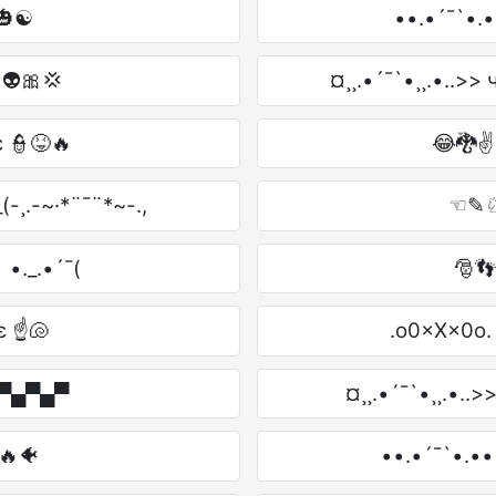
 🎃☯
••.•´¯`•.•
 👽🎀💢
¤¸¸.•´¯`•¸¸.•..>
 👮😝🔥
😂🐉✌ 
_(-¸.-~·*¨¯¨*~-.,
☜✎♘ 
 •._.•´¯(
🎅👣
ε ☝🐚
.o0×X×0o.
 ▄▀▄▀▄▀
¤¸¸.•´¯`•¸¸.•..>>
🔥🐠
••.•´¯`•.••