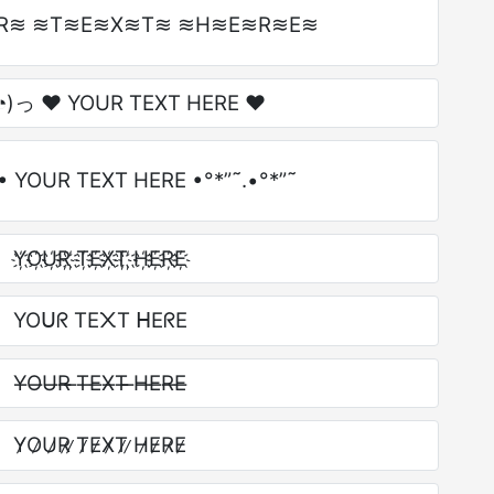
R≋ ≋T≋E≋X≋T≋ ≋H≋E≋R≋E≋
)っ ♥ YOUR TEXT HERE ♥
°• YOUR TEXT HERE •°*”˜.•°*”˜
Y҉O҉U҉R҉ ҉T҉E҉X҉T҉ ҉H҉E҉R҉E҉
YOᑌᖇ TE᙭T ᕼEᖇE
Y̶O̶U̶R̶ ̶T̶E̶X̶T̶ ̶H̶E̶R̶E̶
Y̷O̷U̷R̷ ̷T̷E̷X̷T̷ ̷H̷E̷R̷E̷