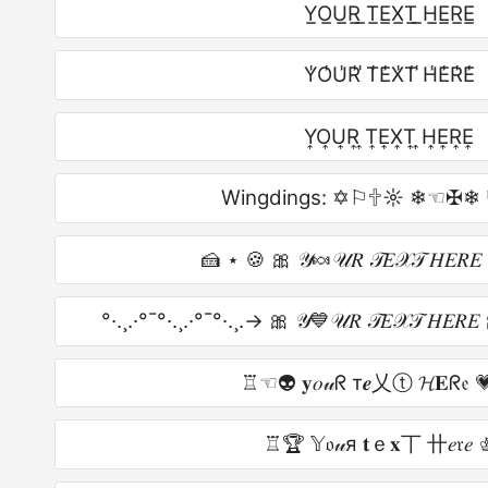
Y̲O̲U̲R̲ ̲T̲E̲X̲T̲ ̲H̲E̲R̲E̲
Y̾O̾U̾R̾ ̾T̾E̾X̾T̾ ̾H̾E̾R̾E̾
Y͎O͎U͎R͎ ͎T͎E͎X͎T͎ ͎H͎E͎R͎E͎
Wingdings: ✡︎⚐︎🕆︎☼︎ ❄︎☜︎✠︎❄︎ 
🍰 ⋆ 🍪 🎀 𝒴🍬𝒰𝑅 𝒯𝐸𝒳𝒯 𝐻𝐸𝑅
°·.¸.·°¯°·.¸.·°¯°·.¸.-> 🎀 𝒴💙𝒰𝑅 𝒯𝐸𝒳𝒯 𝐻𝐸𝑅𝐸
♖☜👽 𝐲𝑜𝓊ᖇ т𝒆乂ⓣ 𝓗𝐄ᖇ𝔢 
♖🏆 𝕐𝔬𝓊я 𝐭ｅ𝐱丅 卄𝑒𝔯