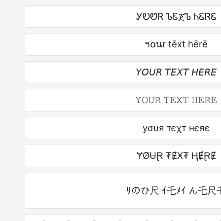
ᎩᎧᏬᏒ ᏖᏋጀᏖ ᏂᏋᏒᏋ
ฯ໐นr tēxt hērē
𝘠𝘖𝘜𝘙 𝘛𝘌𝘟𝘛 𝘏𝘌𝘙𝘌
𝚈𝙾𝚄𝚁 𝚃𝙴𝚇𝚃 𝙷𝙴𝚁𝙴
уσυя тєχт нєяє
ɎØɄⱤ ₮ɆӾ₮ ⱧɆⱤɆ
ﾘのひ尺 ｲ乇ﾒｲ ん乇尺