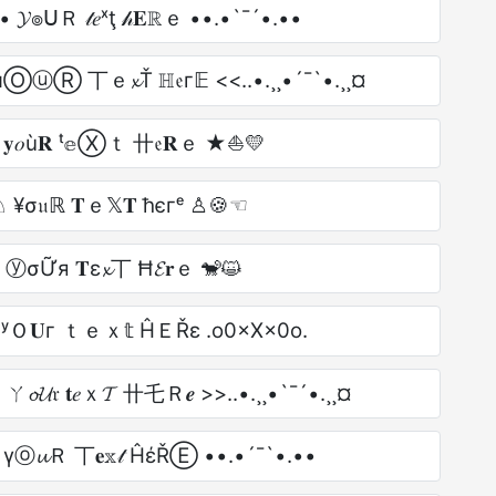
• 𝓨๏ᑌＲ 𝓉𝑒ˣţ 𝒽𝐄ℝｅ ••.•`¯´•.••
> чⓄⓤⓇ 丅ｅ𝔁Ť ℍ𝔢г𝔼 <<..•.¸¸•´¯`•.¸¸¤
𝐲𝑜ù𝐑 ᵗ𝕖Ⓧｔ 卄𝔢𝐑ｅ ★⛵💛
¥σ𝔲ℝ 𝐓ｅ𝕏𝐓 ħєгᵉ ♙🍪☜
 ⓨσỮя 𝐓ε𝔁丅 Ħ𝓔𝐫ｅ 🐒😺
 ʸＯ𝐔г ｔｅｘ𝕥 ĤＥŘε .o0×X×0o.
 ㄚ𝓸𝓤𝔯 𝐭𝑒ｘ𝓣 卄乇Ｒ𝒆 >>..•.¸¸•`¯´•.¸¸¤
 үⓞ𝓾Ｒ 丅𝐞𝕩𝓉 ĤέŘⒺ ••.•´¯`•.••