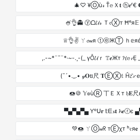
🎄♡ ¥Ⓞù𝓇 Ť𝕖Ｘ𝐭 ⓗ𝒆ʳ€
🍧👌👻 ⓨᗝ𝓤𝓇 Ｔ𝔢Ⓧт Ħᵉя𝔼
♕👌✌ ㄚ𝓸𝓊я ⓣⓔЖⓉ ｈ𝕖яέ
,.-~*¨¯¨*·~-.¸-(_ үỖ𝓤ｒ 𝕋𝒆Жт 𝓗𝕖𝓻Ẹ 
(¯´•._.• 𝓎𝐎ย尺 𝐓ⒺⓍ𝕥 Ĥ𝓔𝓻ｅ
🍩🍪 𝕐๏ùⓇ 丅ＥＸт 𝔥𝐄尺
▀▄▀▄▀▄ Ƴᵒᑌ𝐫 𝕥ᗴ𝔁𝐭 𝓱𝒆ⓡє
💚🍩 ㄚⓄ𝓊ᖇ тⒺχт ʰ𝔢я𝐞 