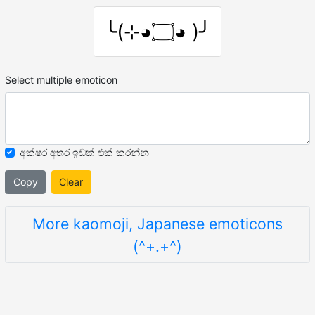
╰(⊹◕۝◕ )╯
Select multiple emoticon
අක්ෂර අතර ඉඩක් එක් කරන්න
Copy
Clear
More kaomoji, Japanese emoticons
(^+.+^)