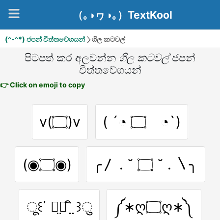
（｡◑ヮ◑｡）TextKool
(^-^*) ජපන් චිත්තවේගයන්
ගිල කටවල්
පිටපත් කර අලවන්න
ගිල කටවල්
ජපන්
චිත්තවේගයන්
👉 Click on emoji to copy
v(۝)v
( ´◔ ۝ゝ◔`)
(◉۝◉)
╭〳 . ˘ ۝ ˘ . 〵╮
ू꒰΄ ิ̤۝ ิ ̤꒱ु
༼∗ღ۝ღ∗༽