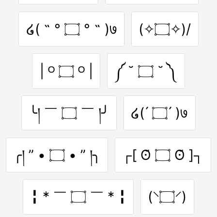
໒( ˵ ° ۝ ° ˵ )७
(✧۝✧)/
| ᴼ ۝ ᴼ |
༼ ˘ ۝ ˘ ༽
╰། ￣ ۝ ￣ །╯
໒( ́ ۝ ́ )७
╭། ” • ۝ • ” །╮
┌[ ʘ̆ ۝ ʘ̆ ]┐
╏ * ￣ ۝ ￣ * ╏
(⸌۝⸍)