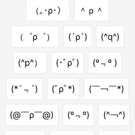
（｡･ρ･）
＾ｐ＾
（゜ρ゜）
(´ρ`)
(^q^)
(^p^）
(･ﾟρﾟ)
(º﹃º )
(*´﹃`)
(ﾟρﾟ*)
(￣￢￣*)
(@￣ρ￣@)
(º﹃º)
(^￢^)