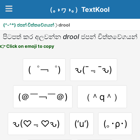
（｡◑ヮ◑｡）TextKool
(^-^*) ජපන් චිත්තවේගයන්
drool
පිටපත් කර අලවන්න
drool
ජපන් චිත්තවේගයන්
👉 Click on emoji to copy
(゜￢゜)
ԅ(¯﹃¯ԅ)
(＠￣￢￣＠)
（＾q＾）
ԅ(♡﹃♡ԅ)
(‘u’)
(｡･ρ･)