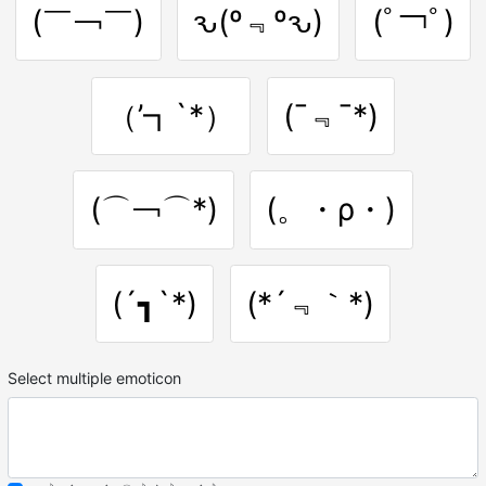
(￣￢￣)
ԅ(º﹃ºԅ)
(ﾟ￢ﾟ)
（’┓`*）
(¯﹃¯*)
(⌒￢⌒*)
(。・ρ・)
(´┓`*)
(*´﹃｀*)
Select multiple emoticon