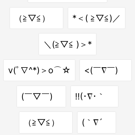
（≧▽≦）ゝ
*＜( ≧▽≦)／
＼(≧▽≦ )＞*
v(ﾟ∇^*)＞o⌒☆
<(￣∇￣)ゞ
(￣▽￣)ゞ
!!(･∇･｀ゞ
（≧▽≦）ゞ
(｀∇´ゞ