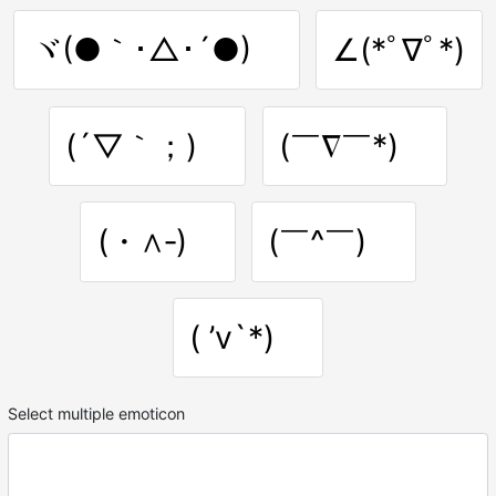
ヾ(●｀･△･´●)ゞ
∠(*ﾟ∇ﾟ*)
(´▽｀；)ゞ
(￣∇￣*)ゞ
(・∧‐)ゞ
(￣^￣)ゞ
( ’v`*)ゞ
Select multiple emoticon