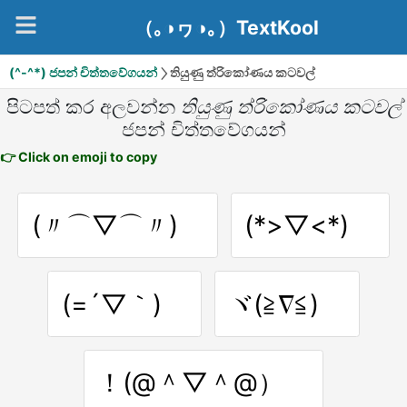
（｡◑ヮ◑｡）TextKool
(^-^*) ජපන් චිත්තවේගයන්
තියුණු ත්රිකෝණය කටවල්
පිටපත් කර අලවන්න
තියුණු ත්රිකෝණය කටවල්
ජපන් චිත්තවේගයන්
👉 Click on emoji to copy
(〃⌒▽⌒〃)ゝ
(*>▽<*)ゞ
(=´▽｀)ゞ
ヾ(≧∇≦)ゞ
！(@＾▽＾@）ゞ