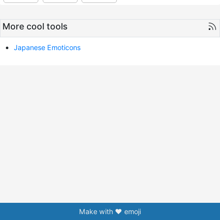
More cool tools
Japanese Emoticons
Make with ❤️ emoji