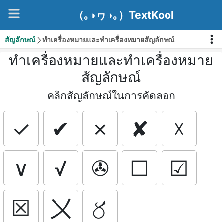
（｡◑ヮ◑｡）TextKool
สัญลักษณ์
ทำเครื่องหมายและทำเครื่องหมายสัญลักษณ์
ทำเครื่องหมายและทำเครื่องหมาย
สัญลักษณ์
คลิกสัญลักษณ์ในการคัดลอก
✓
✔
✗
✘
☓
∨
√
✇
☐
☑
☒
〤
〥